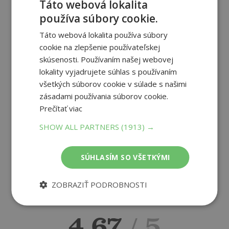
Táto webová lokalita
používa súbory cookie.
Recenzie čitateľov
Táto webová lokalita používa súbory
cookie na zlepšenie používateľskej
skúsenosti. Používaním našej webovej
Napíšte recenziu a môžete vyhrať
lokality vyjadrujete súhlas s používaním
všetkých súborov cookie v súlade s našimi
Ako sa vám páčila kniha?
zásadami používania súborov cookie.
Prečítať viac
SHOW ALL PARTNERS
(1913) →
PRIDAŤ RECENZIU
SÚHLASÍM SO VŠETKÝMI
ZOBRAZIŤ PODROBNOSTI
4.67
/ 5