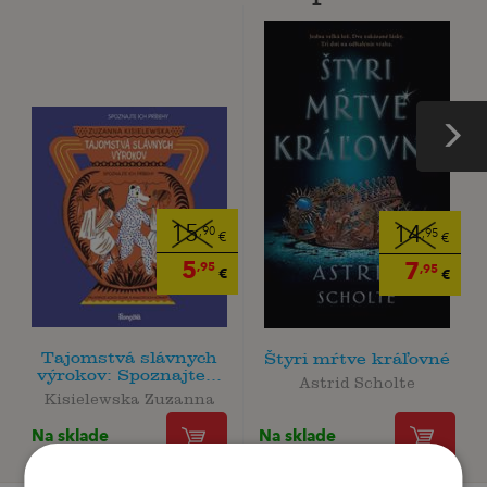
15
14
,90
,95
€
€
5
7
,95
,95
€
€
Tajomstvá slávnych
Štyri mŕtve kráľovné
výrokov: Spoznajte...
Astrid Scholte
Kisielewska Zuzanna
Na sklade
Na sklade