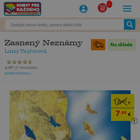
0
Zasnený Neznámy
Na sklade
Laini Taylorová
4.67
(
3 recenzie
)
pridať recenziu »
16
,49
€
7
,95
€