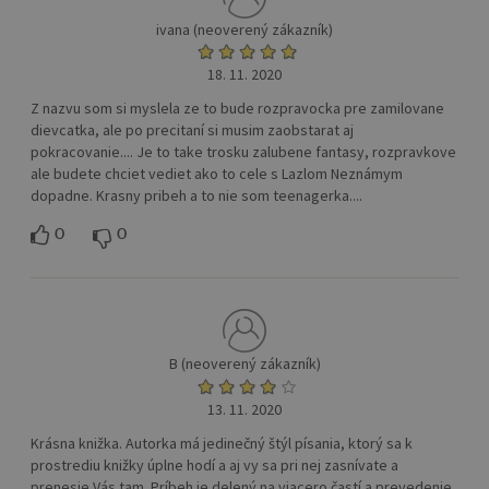
ivana (neoverený zákazník)
18. 11. 2020
Z nazvu som si myslela ze to bude rozpravocka pre zamilovane
dievcatka, ale po precitaní si musim zaobstarat aj
pokracovanie.... Je to take trosku zalubene fantasy, rozpravkove
ale budete chciet vediet ako to cele s Lazlom Neznámym
dopadne. Krasny pribeh a to nie som teenagerka....
0
0
B (neoverený zákazník)
13. 11. 2020
Krásna knižka. Autorka má jedinečný štýl písania, ktorý sa k
prostrediu knižky úplne hodí a aj vy sa pri nej zasnívate a
prenesie Vás tam. Príbeh je delený na viacero častí a prevedenie