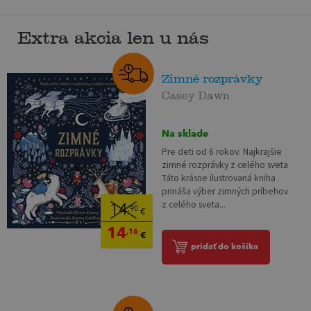
Extra akcia len u nás
Zimné rozprávky
Casey Dawn
Na sklade
Pre deti od 6 rokov. Najkrajšie
zimné rozprávky z celého sveta
Táto krásne ilustrovaná kniha
prináša výber zimných príbehov
z celého sveta...
14
,90
€
14
,16
€
pridať do košíka