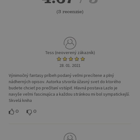
(
3 recenzie
)
Tess (neoverený zákazník)
28. 01. 2021
Výnimočný fantasy príbeh podaný veľmi precítene a plný
nádherných opisov. Autorka stvorila úžasný svet do ktorého
budete chcieť po prečítaní vstúpiť. Hlavná postava Lazlo je
navyše veľmi fascinujúca a každou stránkou mi bol sympatickejší.
Skvelá kniha
0
0