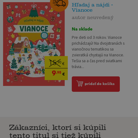
Hľadaj a nájdi -
Vianoce
autor neuvedený
Na sklade
Pre deti od 3 rokov. Vianoce
prichádzajú! Na dvojstranách s
vianočnou tematikou sa
zvieratká chystajú na Vianoce.
Tešia sa a čas pred sviatkami
15
,90
€
trávia...
9
,95
€
pridať do košíka
Zákazníci, ktorí si kúpili
tento titul si tiež kúpili