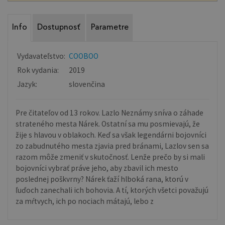
Info
Dostupnosť
Parametre
Vydavateľstvo:
COOBOO
Rok vydania:
2019
Jazyk:
slovenčina
Pre čitateľov od 13 rokov. Lazlo Neznámy sníva o záhade
strateného mesta Nárek. Ostatní sa mu posmievajú, že
žije s hlavou v oblakoch. Keď sa však legendárni bojovníci
zo zabudnutého mesta zjavia pred bránami, Lazlov sen sa
razom môže zmeniť v skutočnosť. Lenže prečo by si mali
bojovníci vybrať práve jeho, aby zbavil ich mesto
poslednej poškvrny? Nárek ťaží hlboká rana, ktorú v
ľuďoch zanechali ich bohovia. A tí, ktorých všetci považujú
za mŕtvych, ich po nociach mátajú, lebo z