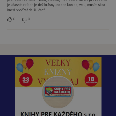
je úžasné. Príbeh je tiež krásny, no ten koniec, wau, musím si ísť
hneď prečítať ďalšiu časť...
0
0