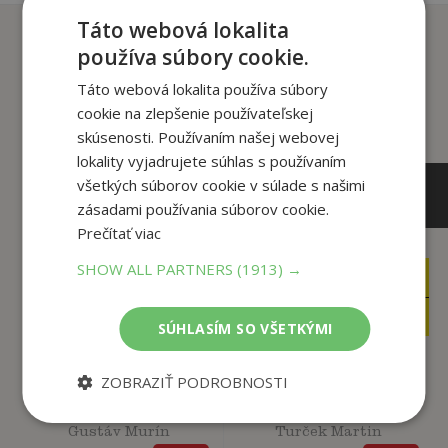
Táto webová lokalita
Zákazníci, ktorí si kúpili
používa súbory cookie.
tento titul si tiež kúpili
Táto webová lokalita používa súbory
cookie na zlepšenie používateľskej
skúsenosti. Používaním našej webovej
lokality vyjadrujete súhlas s používaním
všetkých súborov cookie v súlade s našimi
zásadami používania súborov cookie.
Prečítať viac
SHOW ALL PARTNERS
(1913) →
15
15
,90
,90
€
€
15
4
,90
,95
€
€
SÚHLASÍM SO VŠETKÝMI
ZOBRAZIŤ PODROBNOSTI
Mafiánsky gang
Kajúcnik - Skutočný
Sýkorovcov + DVD
príbeh Ľudovíta M...
Gustáv Murín
Turček Martin