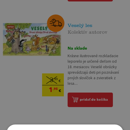
Veselý les
Kolektív autorov
Na sklade
Krásne ilustrované rozkladacie
leporelo je určené deťom od
18. mesiacov. Veselé obrázky
sprevádzajú deti pri poznávaní
prvých slovíčok a zvieratiek z
3
,99
€
lesa....
1
,95
€
pridať do košíka