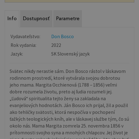
Info
Dostupnosť
Parametre
Vydavateľstvo:
Don Bosco
Rok vydania:
2022
Jazyk:
SK Slovenský jazyk
Svätec nikdy nerastie sám. Don Bosco rástol v láskavom
rodinnom prostredí, ktoré vytvárala svojou dobrotou
jeho mama. Margita Occhienová (1788 – 1856) veľmi
dobre rozumela životu, preto aj ľudia rozumeli jej.
„Ľudová“ spiritualita tejto ženy sa zakladala na
evanjeliových hodnotách. Ján Bosco ich prijal, žil a použil
ako tehličky svätosti, ktorá nespočíva v pochopení
ťažkých teologických kníh, ale v láskavej službe tým, čo sú
okolo nás. Mama Margita zomrela 25. novembra 1856 v
prítomnosti svojho syna a mnohých chlapcov. Jej život je