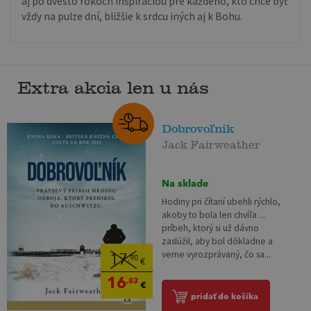
aj po dvesto rokoch inšpiráciou pre každého, kto chce byť
vždy na pulze dní, bližšie k srdcu iných aj k Bohu.
Extra akcia len u nás
Dobrovoľník
Jack Fairweather
Na sklade
Hodiny pri čítaní ubehli rýchlo,
akoby to bola len chvíľa ...
príbeh, ktorý si už dávno
zaslúžil, aby bol dôkladne a
verne vyrozprávaný, čo sa...
17
,90
€
16
,83
€
pridať do košíka