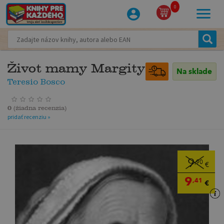
0
Život mamy Margity
Na sklade
Teresio Bosco
0
(
žiadna recenzia
)
pridať recenziu »
9
,90
€
9
,41
€