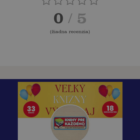
0
/ 5
(
žiadna recenzia
)