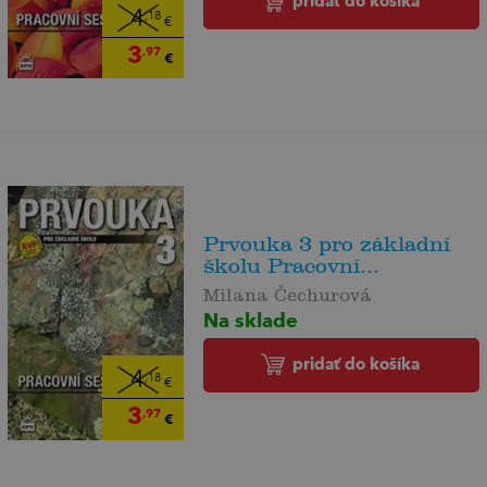
pridať do košíka
4
,18
€
3
,97
€
Prvouka 3 pro základní
školu Pracovní...
Milana Čechurová
Na sklade
pridať do košíka
4
,18
€
3
,97
€