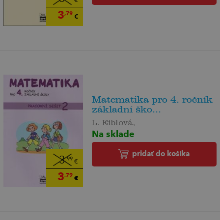
€
3
,79
€
Matematika pro 4. ročník
základní ško...
L. Eiblová,
Na sklade
pridať do košíka
3
,99
€
3
,79
€