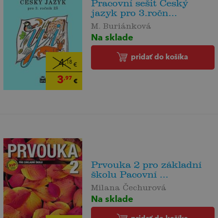
Pracovní sešit Český
jazyk pro 3.ročn...
M. Buriánková
Na sklade
pridať do košíka
4
,18
€
3
,97
€
Prvouka 2 pro základní
školu Pacovní ...
Milana Čechurová
Na sklade