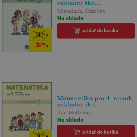
základní ško...
Miroslava Čížková
Na sklade
pridať do košíka
3
,99
€
3
,79
€
Matematika pro 4. ročník
základní ško...
Jan Melichar
Na sklade
pridať do košíka
3
,99