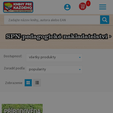
0
SPN-pedagogické nakladatelství
SPN-pedagogické nakladatelství
Dostupnosť:
Zoradiť podľa:
Zobrazenie