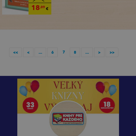
18
,09
€
7
<<
<
...
6
8
...
>
>>