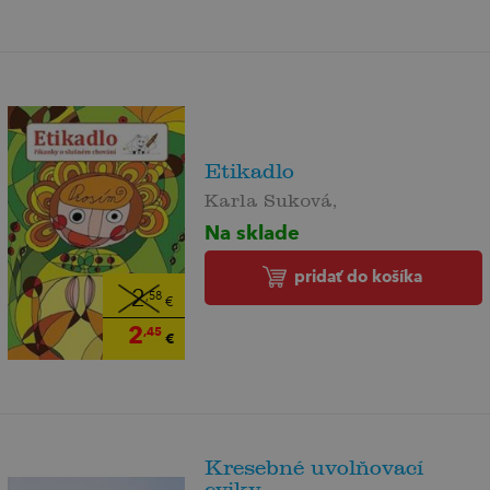
Etikadlo
Karla Suková,
Na sklade
pridať do košíka
2
,58
€
2
,45
€
Kresebné uvolňovací
cviky