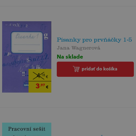
Písanky pro prvňáčky 1-5
Jana Wagnerová
Na sklade
pridať do košíka
4
,18
€
3
,97
€