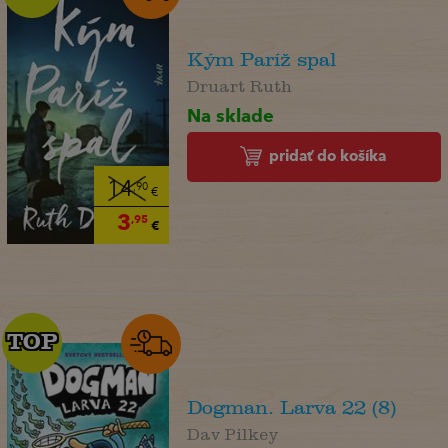
Kým Paríž spal
Druart Ruth
Na sklade
pridať do košíka
14
,90
€
3
,95
€
TOP
TOP
Dogman. Larva 22 (8)
Dav Pilkey