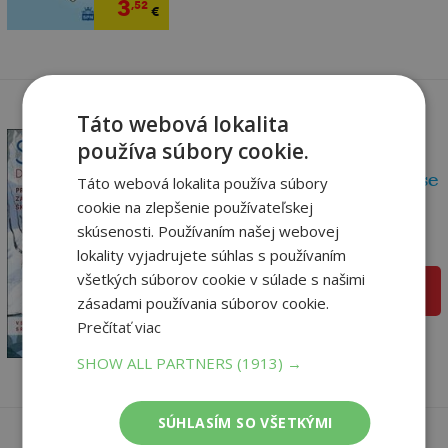
3
,52
€
Táto webová lokalita
používa súbory cookie.
Slabikář Dobrodružství se
Táto webová lokalita používa súbory
slovy pro 1...
cookie na zlepšenie používateľskej
Markéta Vokurková,
skúsenosti. Používaním našej webovej
Na sklade
lokality vyjadrujete súhlas s používaním
všetkých súborov cookie v súlade s našimi
pridať do košíka
3
zásadami používania súborov cookie.
,71
€
Prečítať viac
3
,52
€
SHOW ALL PARTNERS
(1913) →
SÚHLASÍM SO VŠETKÝMI