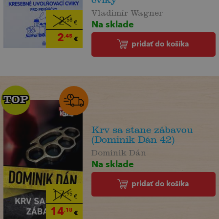
Vladimír Wagner
2
,58
Na sklade
€
2
,45
€
pridať do košíka
TOP
TOP
Krv sa stane zábavou
(Dominik Dán 42)
Dominik Dán
Na sklade
pridať do košíka
17
,95
€
14
,18
€