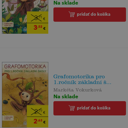
Na sklade
pridať do košíka
3
,71
€
3
,52
€
Grafomotorika pro
1.ročník základní š...
Markéta Vokurková
Na sklade
pridať do košíka
2
,77
€
2
,63
€