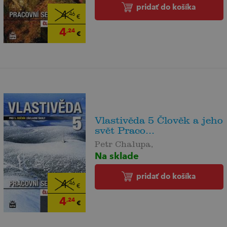
pridať do košíka
4
,46
€
4
,24
€
Vlastivěda 5 Člověk a jeho
svět Praco...
Petr Chalupa,
Na sklade
pridať do košíka
4
,46
€
4
,24
€