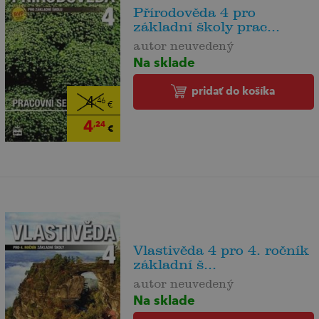
Přírodověda 4 pro
základní školy prac...
autor neuvedený
Na sklade
pridať do košíka
4
,46
€
4
,24
€
Vlastivěda 4 pro 4. ročník
základní š...
autor neuvedený
Na sklade