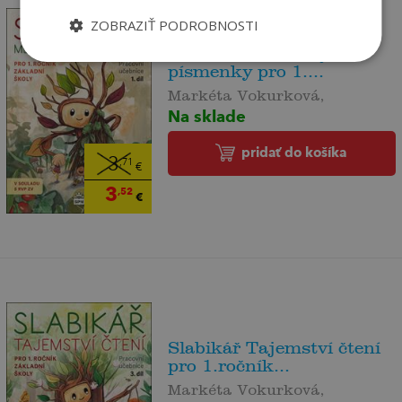
ZOBRAZIŤ PODROBNOSTI
Slabikář Mezi listy a
písmenky pro 1....
Markéta Vokurková,
Na sklade
pridať do košíka
3
,71
€
3
,52
€
Slabikář Tajemství čtení
pro 1.ročník...
Markéta Vokurková,