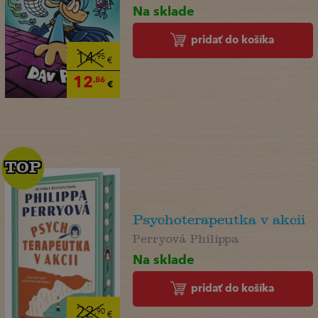
Na sklade
pridať do košíka
14
,95
€
12
,86
€
TOP
TOP
Psychoterapeutka v akcii
Perryová Philippa
Na sklade
pridať do košíka
22
,90
€