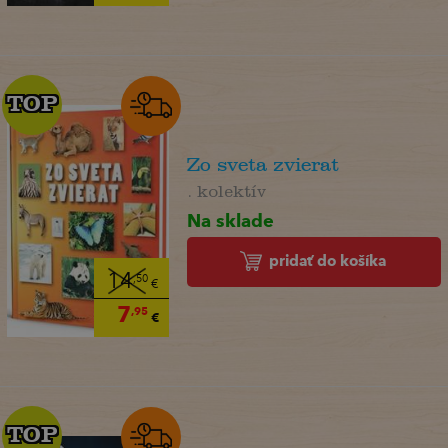
TOP
TOP
Zo sveta zvierat
. kolektív
Na sklade
pridať do košíka
14
,50
€
7
,95
€
TOP
TOP