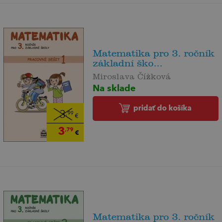
Matematika pro 3. ročník
základní ško...
Miroslava Čížková
Na sklade
pridať do košíka
3
,99
€
3
,79
€
Matematika pro 3. ročník