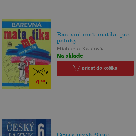
Barevná matematika pro
páťáky
Michaela Kaslová
Na sklade
pridať do košíka
4
,93
€
4
,68
€
Český jazyk 6 pro