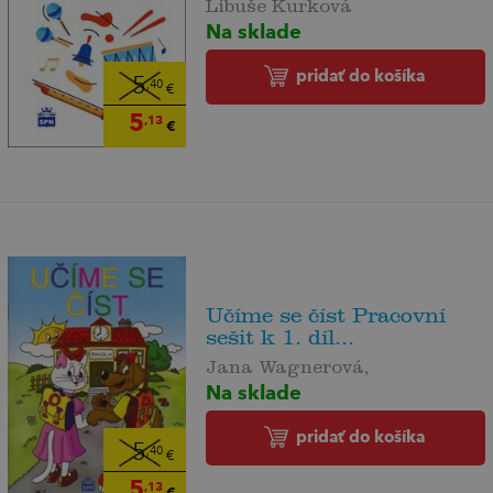
Libuše Kurková
Na sklade
pridať do košíka
5
,40
€
5
,13
€
Učíme se číst Pracovní
sešit k 1. díl...
Jana Wagnerová,
Na sklade
pridať do košíka
5
,40
€
5
,13
€