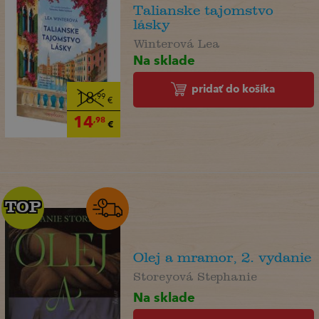
Talianske tajomstvo
lásky
Winterová Lea
Na sklade
pridať do košíka
18
,99
€
14
,98
€
TOP
TOP
Olej a mramor, 2. vydanie
Storeyová Stephanie
Na sklade