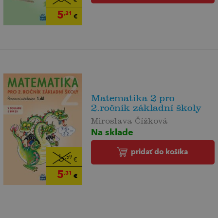
€
5
,31
€
Matematika 2 pro
2.ročník základní školy
Miroslava Čížková
Na sklade
pridať do košíka
5
,59
€
5
,31
€