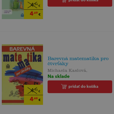
4
,94
€
4
,69
€
Barevná matematika pro
čtvrťáky
Michaela Kaslová,
Na sklade
pridať do košíka
4
,93
€
4
,68
€