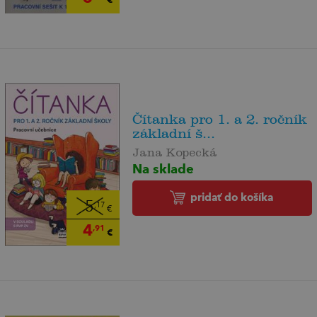
Čítanka pro 1. a 2. ročník
základní š...
Jana Kopecká
Na sklade
pridať do košíka
5
,17
€
4
,91
€