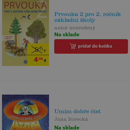
Prvouka 2 pro 2. ročník
základní školy
autor neuvedený
Na sklade
pridať do košíka
5
,12
€
4
,86
€
Umím dobře číst
Jana Borecká
Na sklade