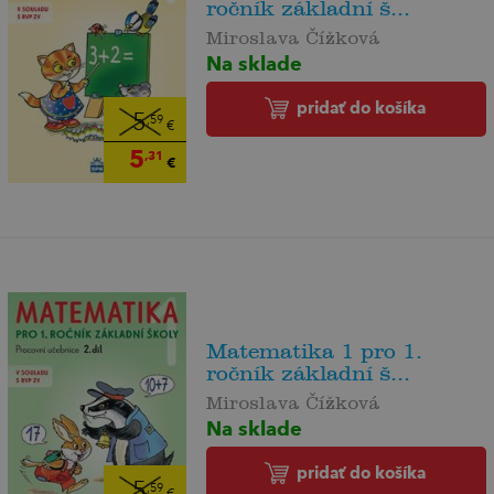
ročník základní š...
Miroslava Čížková
Na sklade
pridať do košíka
5
,59
€
5
,31
€
Matematika 1 pro 1.
ročník základní š...
Miroslava Čížková
Na sklade
pridať do košíka
5
,59