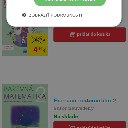
Barevná matematika 1
Michaela Kaslová
ZOBRAZIŤ PODROBNOSTI
Na sklade
pridať do košíka
4
,94
€
4
,69
€
Barevná matematika 2
autor neuvedený
Na sklade
pridať do košíka