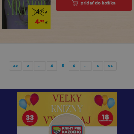
pridať do košíka
14
,90
€
4
,95
€
5
<<
<
...
4
6
...
>
>>