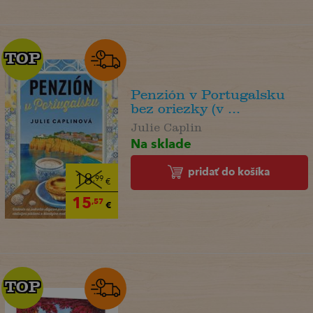
TOP
TOP
Penzión v Portugalsku
bez oriezky (v ...
Julie Caplin
Na sklade
pridať do košíka
18
,99
€
15
,57
€
TOP
TOP