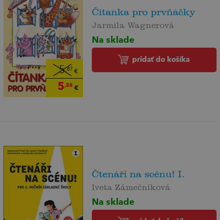
Čítanka pro prvňáčky
Jarmila Wagnerová
Na sklade
pridať do košíka
5
,87
€
5
,58
€
Čtenáři na scénu! I.
Iveta Zámečníková
Na sklade