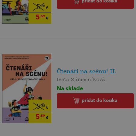
pridať do košíka
5
,88
€
5
,59
€
Čtenáři na scénu! II.
Iveta Zámečníková
Na sklade
pridať do košíka
5
,88
€
5
,59
€