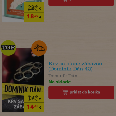
22
,90
€
18
,09
€
TOP
TOP
Krv sa stane zábavou
(Dominik Dán 42)
Dominik Dán
Na sklade
pridať do košíka
17
,95
€
14
,18
€