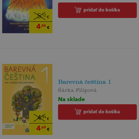
pridať do košíka
5
,12
€
4
,86
€
Barevná čeština 1
Šárka Filipová
Na sklade
pridať do košíka
4
,94
€
4
,69
€