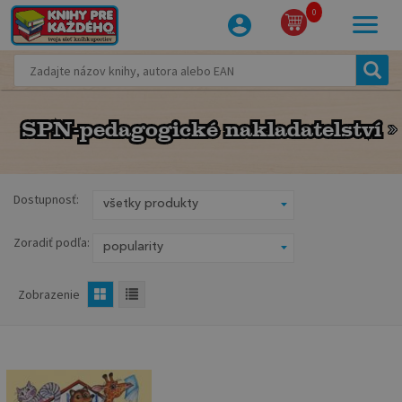
0
SPN-pedagogické nakladatelství
SPN-pedagogické nakladatelství
Dostupnosť:
Zoradiť podľa:
Zobrazenie