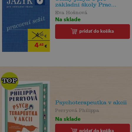
základní školy Prac...
Eva Hošnová
Na sklade
pridať do košíka
4
,65
€
4
,42
€
TOP
TOP
Psychoterapeutka v akcii
Perryová Philippa
Na sklade
pridať do košíka