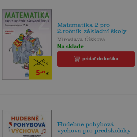
Matematika 2 pro
2.ročník základní školy
Miroslava Čížková
Na sklade
pridať do košíka
5
,59
€
5
,31
€
Hudebně pohybová
výchova pro předškoláky