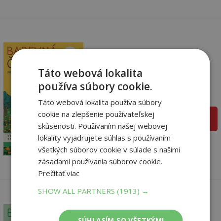
Barevná čeština 2
Táto webová lokalita
Šárka Filipová
používa súbory cookie.
Na sklade
Táto webová lokalita používa súbory
cookie na zlepšenie používateľskej
pridať do košíka
skúsenosti. Používaním našej webovej
4
,94
€
lokality vyjadrujete súhlas s používaním
4
,69
€
všetkých súborov cookie v súlade s našimi
zásadami používania súborov cookie.
Prečítať viac
SHOW ALL PARTNERS
(1913) →
SÚHLASÍM SO VŠETKÝMI