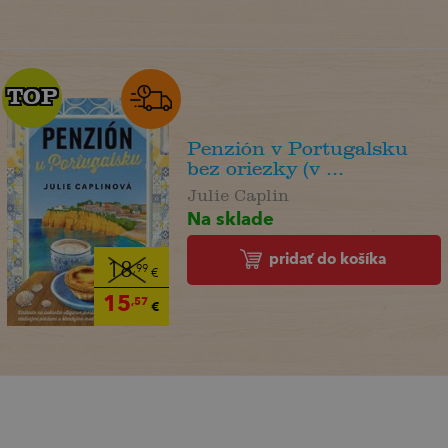
TOP
TOP
Penzión v Portugalsku
bez oriezky (v ...
Julie Caplin
Na sklade
pridať do košíka
18
,99
€
15
,57
€