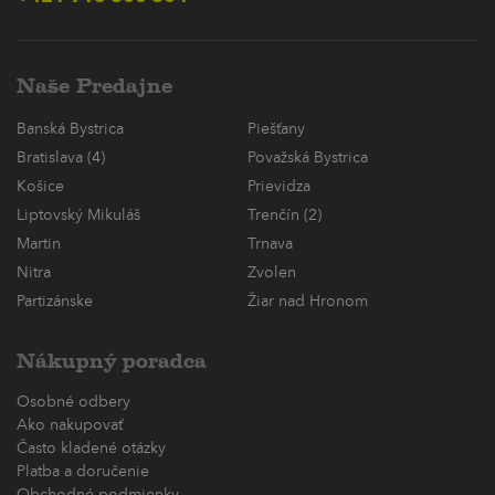
Naše Predajne
Banská Bystrica
Piešťany
Bratislava (4)
Považská Bystrica
Košice
Prievidza
Liptovský Mikuláš
Trenčín (2)
Martin
Trnava
Nitra
Zvolen
Partizánske
Žiar nad Hronom
Nákupný poradca
Osobné odbery
Ako nakupovať
Často kladené otázky
Platba a doručenie
Obchodné podmienky