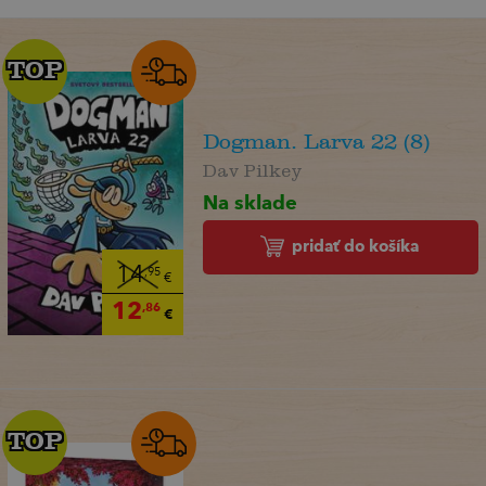
TOP
TOP
Dogman. Larva 22 (8)
Dav Pilkey
Na sklade
pridať do košíka
14
,95
€
12
,86
€
TOP
TOP