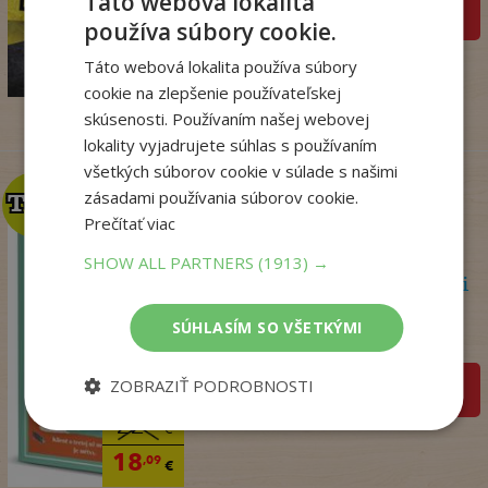
Táto webová lokalita
pridať do košíka
používa súbory cookie.
17
,95
€
Táto webová lokalita používa súbory
14
,18
€
cookie na zlepšenie používateľskej
skúsenosti. Používaním našej webovej
lokality vyjadrujete súhlas s používaním
všetkých súborov cookie v súlade s našimi
zásadami používania súborov cookie.
TOP
TOP
Prečítať viac
SHOW ALL PARTNERS
(1913) →
Psychoterapeutka v akcii
Perryová Philippa
SÚHLASÍM SO VŠETKÝMI
Na sklade
ZOBRAZIŤ PODROBNOSTI
pridať do košíka
22
,90
€
18
,09
€