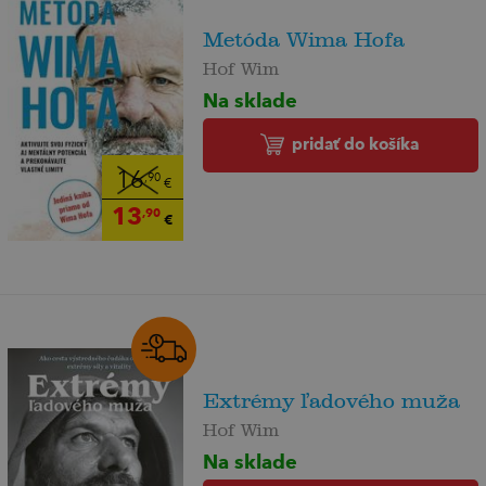
Metóda Wima Hofa
Hof Wim
Na sklade
pridať do košíka
16
,90
€
13
,90
€
Extrémy ľadového muža
Hof Wim
Na sklade