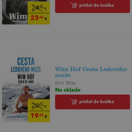
pridať do košíka
24
,90
€
23
,66
€
Wim Hof Cesta Ledového
muže
Hof Wim
Na sklade
pridať do košíka
20
,24
€
19
,23
€