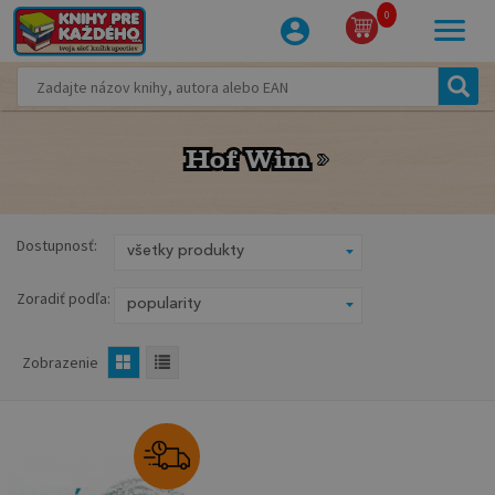
0
Hof Wim
Hof Wim
Dostupnosť:
Zoradiť podľa:
Zobrazenie