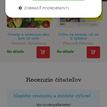
19
25
ZOBRAZIŤ PODROBNOSTI
,90
,90
€
€
9
12
,95
,95
€
€
Ovocie a zelenina ako
Cíťte sa skvele už za
liek (2.vyd)
2 týždne
Oberbeil, Christiane
Peacock Gabriela
Na sklade
Na sklade
Recenzie čitateľov
Napíšte recenziu a môžete vyhrať
Ako sa vám páčila kniha?