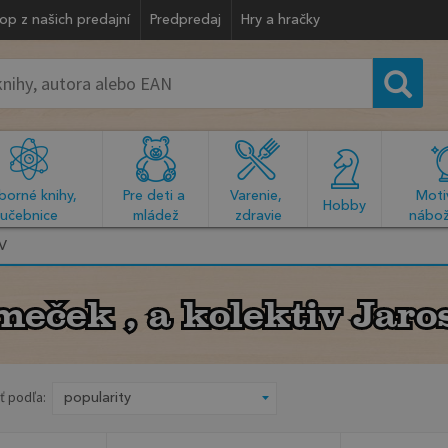
op z našich predajní
Predpredaj
Hry a hračky
orné knihy, 
Pre deti a 
Varenie, 
Motiv
  Hobby  
učebnice
mládež
zdravie
nábož
V
eček , a kolektiv Jaro
eček , a kolektiv Jaro
ť podľa: