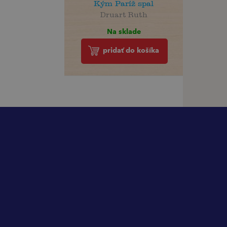
Kým Paríž spal
Druart Ruth
Na sklade
pridať do košíka