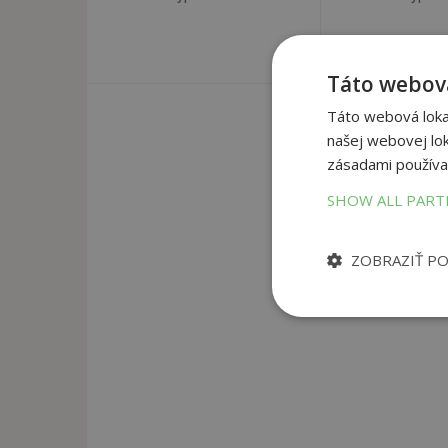
Táto webová
Táto webová lokal
našej webovej lok
zásadami používa
SHOW ALL PAR
ZOBRAZIŤ P