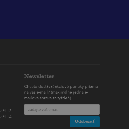
Newsletter
Chcete dostávať akciové ponuky priamo
na váš e-mail? (maximálne jedna e-
mailová správa za týždeň)
 čl.13
 čl.14
Odoberať