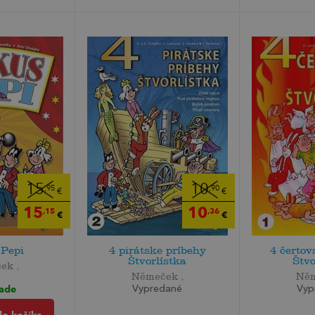
15
10
,95
,90
€
€
15
10
,15
,36
€
€
 Pepi
4 pirátske príbehy
4 čertov
Štvorlístka
Štvo
ek ,
Němeček ,
Něm
lade
Vypredané
Vyp