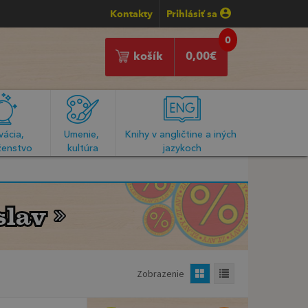
Kontakty
Prihlásiť sa
0
košík
0,00
€
ácia, 
Umenie, 
Knihy v angličtine a iných 
enstvo
kultúra
jazykoch
slav
slav
Zobrazenie