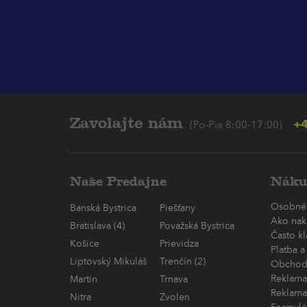
Zavolajte nám
+4
(Po-Pia 8:00-17:00)
Naše Predajne
Náku
Osobné
Banská Bystrica
Piešťany
Ako nak
Bratislava (4)
Považská Bystrica
Často k
Košice
Prievidza
Platba a
Liptovský Mikuláš
Trenčín (2)
Obchod
Reklama
Martin
Trnava
Reklama
Nitra
Zvolen