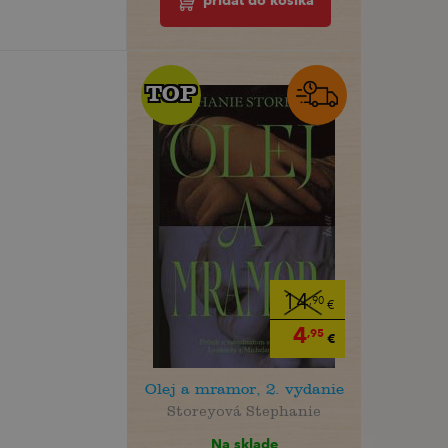
pridať do košíka
TOP
TOP
14
,90
€
4
,95
€
Olej a mramor, 2. vydanie
Storeyová Stephanie
Na sklade