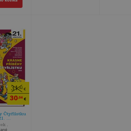
do košíka
31
,62
€
30
,04
€
y Čtyřlístku
1. ...
ek ,
dané