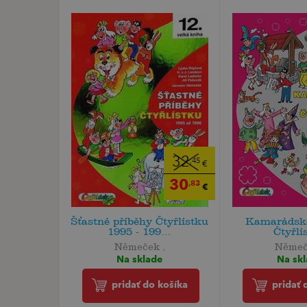
32
,45
€
30
,83
€
Šťastné příběhy Čtyřlístku
Kamarádské
1995 - 199...
Čtyřlí
Němeček ,
Němeč
Na sklade
Na sk
pridať do košíka
pridať 