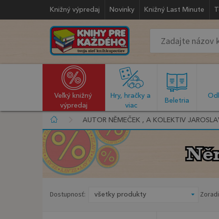
Knižný výpredaj
Novinky
Knižný Last Minute
T
Veľký knižný 
Hry, hračky a 
Odb
  Beletria  
výpredaj
viac
AUTOR NĚMEČEK , A KOLEKTIV JAROSLA
Něm
Něm
Dostupnosť:
Zoradi