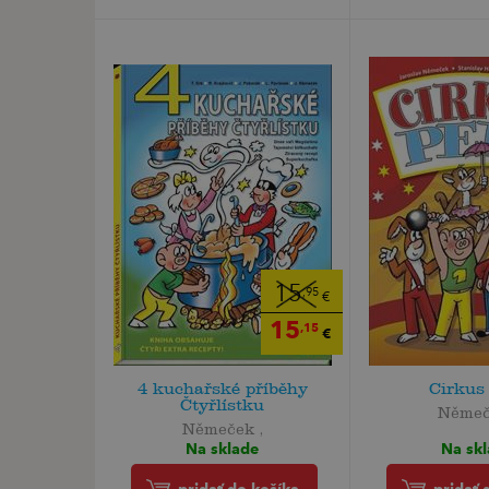
15
,95
€
15
,15
€
4 kuchařské příběhy
Cirkus
Čtyřlístku
Němeč
Němeček ,
Na sk
Na sklade