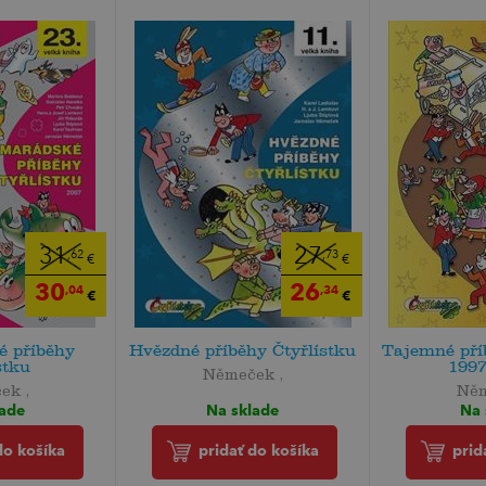
31
27
,62
,73
€
€
30
26
,04
,34
€
€
 příběhy
Hvězdné příběhy Čtyřlístku
Tajemné pří
stku
1997 
Němeček ,
ek ,
Něm
Na sklade
lade
Na 
pridať do košíka
do košíka
prid