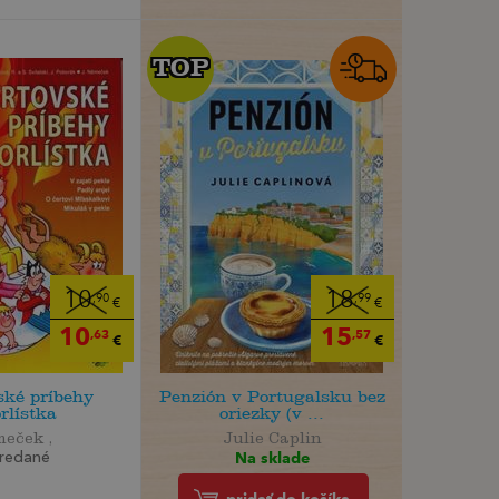
TOP
TOP
10
18
,90
,99
€
€
10
15
,63
,57
€
€
ské príbehy
Penzión v Portugalsku bez
rlístka
oriezky (v ...
eček ,
Julie Caplin
Na sklade
redané