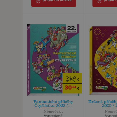
pridať 
pridať do košíka
31
,62
€
30
,04
€
Fantastické příběhy
Krásné příběh
Čtyřlístku 2022 /...
2005 / 2
Němeček ,
Němeč
Vypredané
Vypre