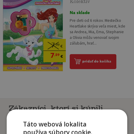
Kolektív
Na sklade
Pre deti od 6 rokov. Mestečko
Heartlake skrýva veľa miest, kde
sa Andrea, Mia, Ema, Stephanie
a Olivia môžu venovať svojim
záľubám, hrať...
7
,99
€
7
,59
€
pridať do košíka
Zákazníci, ktorí si kúpili
tento titul si tiež kúpili
Táto webová lokalita
používa súbory cookie.