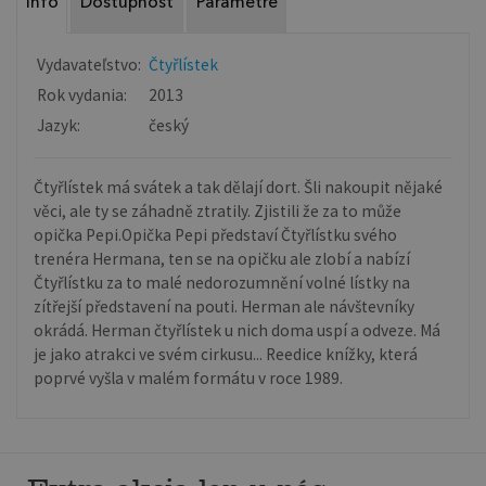
Info
Dostupnosť
Parametre
Vydavateľstvo:
Čtyřlístek
Rok vydania:
2013
Jazyk:
český
Čtyřlístek má svátek a tak dělají dort. Šli nakoupit nějaké
věci, ale ty se záhadně ztratily. Zjistili že za to může
opička Pepi.Opička Pepi představí Čtyřlístku svého
trenéra Hermana, ten se na opičku ale zlobí a nabízí
Čtyřlístku za to malé nedorozumnění volné lístky na
zítřejší představení na pouti. Herman ale návštevníky
okrádá. Herman čtyřlístek u nich doma uspí a odveze. Má
je jako atrakci ve svém cirkusu... Reedice knížky, která
poprvé vyšla v malém formátu v roce 1989.