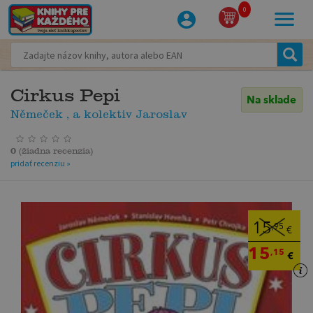
0
Cirkus Pepi
Na sklade
Němeček , a kolektiv Jaroslav
0
(
žiadna recenzia
)
pridať recenziu »
15
,95
€
15
,15
€