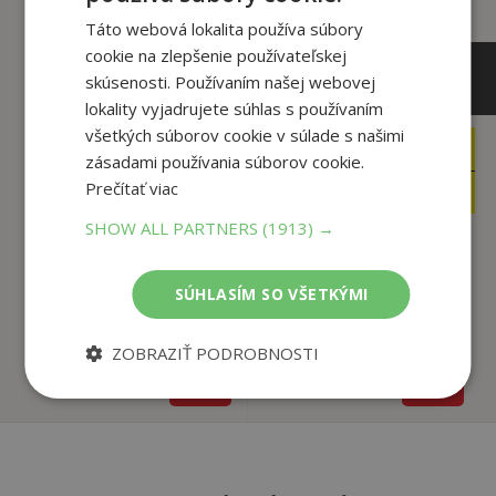
Táto webová lokalita používa súbory
cookie na zlepšenie používateľskej
skúsenosti. Používaním našej webovej
lokality vyjadrujete súhlas s používaním
všetkých súborov cookie v súlade s našimi
32
,45
€
zásadami používania súborov cookie.
31
,62
€
30
Prečítať viac
,83
€
30
,04
€
SHOW ALL PARTNERS
(1913) →
Šťastné příběhy
SÚHLASÍM SO VŠETKÝMI
Kamarádské příběhy
Čtyřlístku 1995 -
Čtyřlístku
199...
Němeček ,
Němeček ,
ZOBRAZIŤ PODROBNOSTI
Na sklade
Na sklade