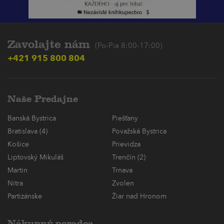
Zavolajte nám
(Po-Pia 8:00-17:00)
+421 915 800 804
Naše Predajne
Banská Bystrica
Piešťany
Bratislava (4)
Považská Bystrica
Košice
Prievidza
Liptovský Mikuláš
Trenčín (2)
Martin
Trnava
Nitra
Zvolen
Partizánske
Žiar nad Hronom
Nákupný poradca