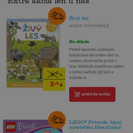
Extra akcia len u nás
Živý les
autor neuvedený
Na sklade
Pestré leporelo s pútavými
ilustráciami oboznámi deti so
zvukmi, ktoré môžu počuť v
lese. Mobilným telefónom lahko
a rýchlo načítate QR kód a
6
,99
€
môžete si...
3
,95
€
pridať do košíka
LEGO® Friends Ahoj,
mestečko Heartlake!