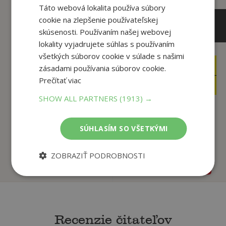
Táto webová lokalita používa súbory
cookie na zlepšenie používateľskej
skúsenosti. Používaním našej webovej
lokality vyjadrujete súhlas s používaním
všetkých súborov cookie v súlade s našimi
23
,10
€
15
zásadami používania súborov cookie.
,95
€
21
,95
€
Prečítať viac
15
,15
€
SHOW ALL PARTNERS
(1913) →
Tajemné příběhy
Čtyřlístku 1997 (13.
4 kuchařské příběhy
SÚHLASÍM SO VŠETKÝMI
...
Čtyřlístku
Němeček ,
Němeček ,
ZOBRAZIŤ PODROBNOSTI
Na sklade
Na sklade
Recenzie čitateľov