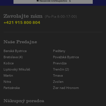
Zavolajte nám
(Po-Pia 8:00-17:00)
+421 915 800 804
Naše Predajne
Banská Bystrica
Piešťany
Bratislava (4)
Považská Bystrica
Košice
Prievidza
Liptovský Mikuláš
Trenčín (2)
Martin
Trnava
Nitra
Zvolen
Partizánske
Žiar nad Hronom
Nákupný poradca