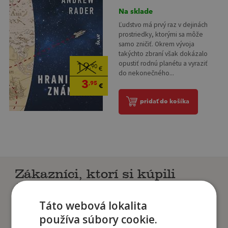
Na sklade
Ľudstvo má prvý raz v dejinách
prostriedky, ktorými sa môže
samo zničiť. Okrem vývoja
takýchto zbraní však dokázalo
opustiť rodnú planétu a vyraziť
19
,90
€
do nekonečného...
3
,95
€
pridať do košíka
Zákazníci, ktorí si kúpili
tento titul si tiež kúpili
Táto webová lokalita
používa súbory cookie.