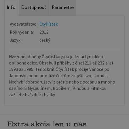
Info
Dostupnosť
Parametre
Vydavateľstvo:
Čtyřlístek
Rok vydania:
2012
Jazyk:
český
Hvězdné příběhy Čtyřlístku jsou jedenáctým dílem
oblíbené edice. Obsahují příběhy z čísel 211 až 232 z let
1993 až 1995. Tentokrát Čtyřlístek prožije Vánoce po
Japonsku nebo pomůže čertům zlepšit svoji kondici.
Nechybí dobrodružství z prérie nebo z oceánu a mnoho
dalšího. S Myšpulínem, Bobíkem, Pinďou a Fifinkou
zažijete hvězdné chvilky.
Extra akcia len u nás