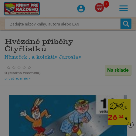
0
Hvězdné příběhy
Čtyřlístku
Němeček , a kolektiv Jaroslav
Na sklade
0
(
žiadna recenzia
)
pridať recenziu »
27
,73
€
26
,34
€