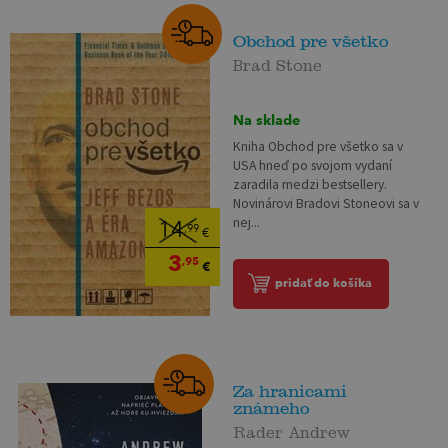
Obchod pre všetko
Brad Stone
Na sklade
Kniha Obchod pre všetko sa v
USA hneď po svojom vydaní
zaradila medzi bestsellery.
Novinárovi Bradovi Stoneovi sa v
nej...
14
,99
€
3
,95
€
pridať do košíka
Za hranicami
známeho
Rader Andrew