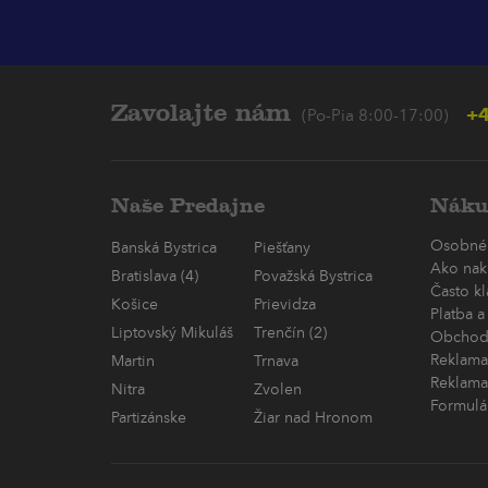
Zavolajte nám
+4
(Po-Pia 8:00-17:00)
Naše Predajne
Náku
Osobné
Banská Bystrica
Piešťany
Ako nak
Bratislava (4)
Považská Bystrica
Často k
Košice
Prievidza
Platba a
Liptovský Mikuláš
Trenčín (2)
Obchod
Reklama
Martin
Trnava
Reklama
Nitra
Zvolen
Formulá
Partizánske
Žiar nad Hronom