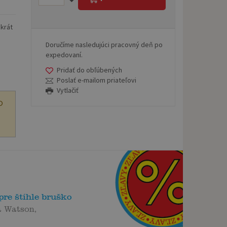
okrát
Doručíme nasledujúci pracovný deň po
expedovaní.
Pridať do obľúbených
Poslať e-mailom priateľovi
Vytlačiť
O
pre štíhle bruško
a Watson,