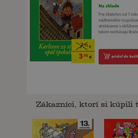
Na sklade
Pre čitateľov od 7 ro
nádherného rozprávani
stretávame s obľúben
tatom nechávajú Brač
7
,95
€
3
,95
pridať do koší
€
Zákazníci, ktorí si kúpili t