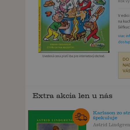
Rok vy
V edic
na kuc
šéfkuc
viac in
dostup
Uvedená cena platí iba pre internetový obchod.
DO 
NAD
VÁS
Extra akcia len u nás
Karlsson zo st
špekuluje
Astrid Lindgre