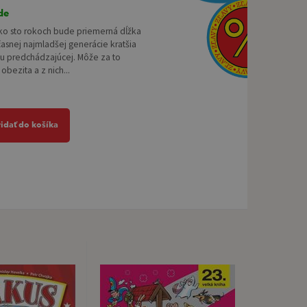
de
ako sto rokoch bude priemerná dĺžka
časnej najmladšej generácie kratšia
 u predchádzajúcej. Môže za to
obezita a z nich...
ridať do košíka