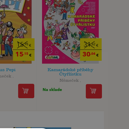
15
31
,95
,62
€
€
15
30
,15
,04
€
€
us Pepi
Kamarádské příběhy
Čtyřlístku
eček ,
Němeček ,
Na sklade