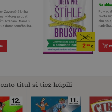
Na skla
Po viac 
kov. Záverečná kniha
života sú
a, v ktorej sa opäť
ako bola
ými hrdinami. Mama s
nadváha, 
eka doma samého iba...
5
,99
€
2
,95
p
ka
€
ento titul si tiež kúpili