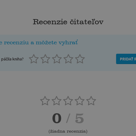
Recenzie čitateľov
e recenziu a môžete vyhrať
páčila kniha?
PRIDAŤ 
0
/ 5
(
žiadna recenzia
)