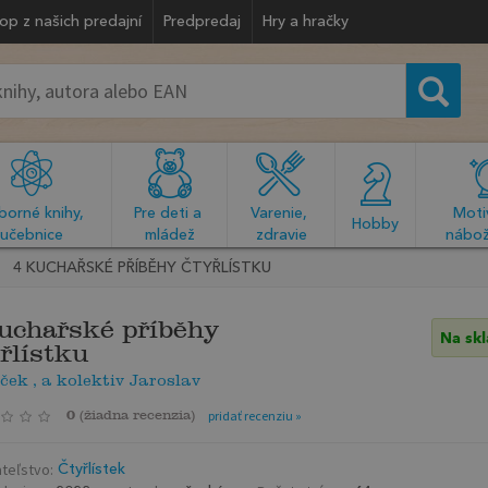
op z našich predajní
Predpredaj
Hry a hračky
orné knihy, 
Pre deti a 
Varenie, 
Motiv
  Hobby  
učebnice
mládež
zdravie
nábož
4 KUCHAŘSKÉ PŘÍBĚHY ČTYŘLÍSTKU
uchařské příběhy
Na sk
řlístku
ek , a kolektiv Jaroslav
0
(
žiadna recenzia
)
pridať recenziu »
teľstvo:
Čtyřlístek