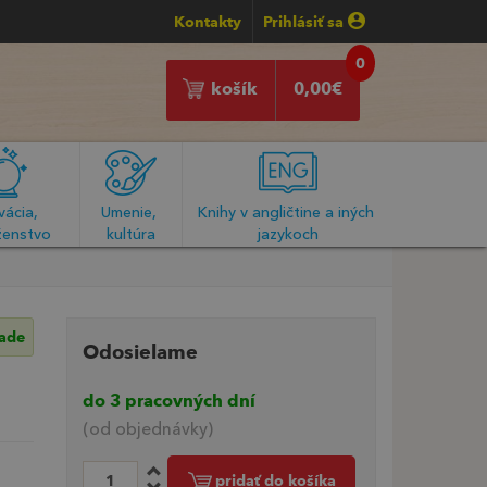
Kontakty
Prihlásiť sa
0
košík
0,00
€
ácia, 
Umenie, 
Knihy v angličtine a iných 
enstvo
kultúra
jazykoch
lade
Odosielame
do 3 pracovných dní
(od objednávky)
pridať do košíka