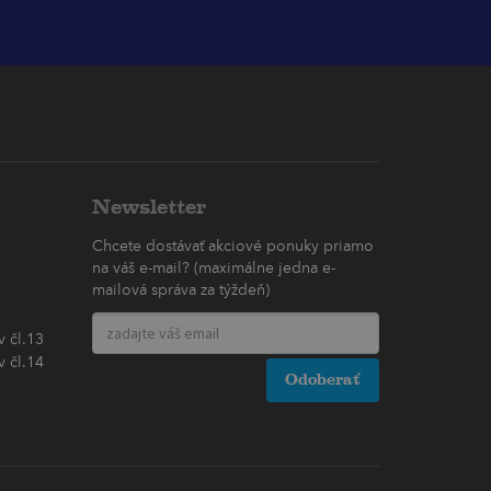
Newsletter
Chcete dostávať akciové ponuky priamo
na váš e-mail? (maximálne jedna e-
mailová správa za týždeň)
 čl.13
 čl.14
Odoberať