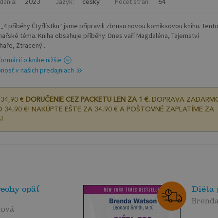
dania:
Jazyk:
Počet strán:
2023
český
64
i „4 příběhy Čtyřlístku“ jsme připravili zbrusu novou komiksovou knihu. Tent
hařské téma. Kniha obsahuje příběhy: Dnes vaří Magdaléna, Tajemství
haře, Ztracený...
formácií o knihe nižšie
nosť v našich predajniach
34,90 €
DORUČENIE CEZ PACKETU LEN ZA 1 €.
DOPRAVA ZADARM
 34,90 €! NAKÚPTE EŠTE ZA 34,90 € A POŠTOVNÉ ZAPLATÍME ZA
!
rechy opäť
Diéta 
Brend
nová