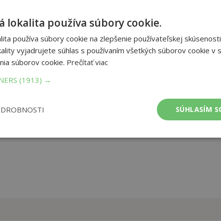
 lokalita používa súbory cookie.
 novou komiksovou knihu. Tentokrát na kuchařské téma. Kniha
kuchaře, Ztracený recept a Superkuchařka. Navíc v publikaci
ita používa súbory cookie na zlepšenie používateľskej skúsenosti
ry příběhů jsou Lukáš Pavlásek, Radim Krajčovič, Jiří Poborák, a
ality vyjadrujete súhlas s používaním všetkých súborov cookie v s
nia súborov cookie.
Prečítať viac
TNERS
(1913) →
et strán:
64
ba:
Knihy viazané
mer:
214x304 mm
ODROBNOSTI
SÚHLASÍM S
tnosť:
552 g