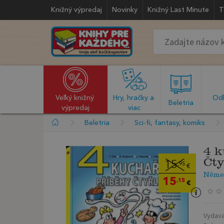
Knižný výpredaj
Novinky
Knižný Last Minute
T
Veľký knižný 
Hry, hračky a 
Odb
  Beletria  
výpredaj
viac
Beletria
Sci-fi, fantasy, komiks
4 k
Čty
15
,95
€
Němeč
15
,15
€
Vydava