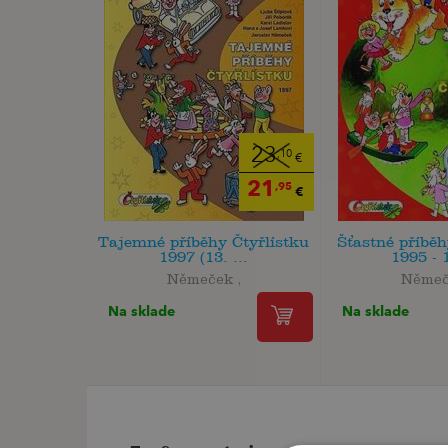
23
,10
€
21
,95
€
Tajemné příběhy Čtyřlístku
Šťastné příběh
1997 (13. ...
1995 - 
Němeček ,
Němeč
Na sklade
Na sklade