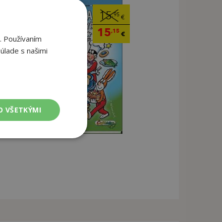
15
,95
€
15
,15
€
. Používaním
úlade s našimi
O VŠETKÝMI