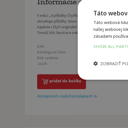
Informácie o knihe
Táto webová
V edici „4 příběhy Čtyřlístku“ jsme připravili zbrusu
obsahuje příběhy: Dnes vaří Magdaléna, Tajemství šéf
Táto webová lokal
najdete i čtyři originální čtyřlístkovské recepty. Auto
našej webovej lok
Tomáš Srb. Ilustrace nakreslil Jaroslav Němeček.
zásadami používa
SHOW ALL PAR
EAN :
Poč
9788087849699
Katalógové číslo:
Väz
1368665
Rok vydania:
Roz
2023
ZOBRAZIŤ P
Jazyk:
Hmo
český
pridať do košíka
dostupnosť v našich predajniach