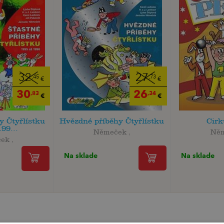
32
27
,45
,73
€
€
30
26
,83
,34
€
€
y Čtyřlístku
Hvězdné příběhy Čtyřlístku
Cirk
199...
Němeček ,
Něm
ek ,
Na sklade
Na sklade