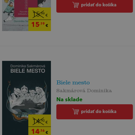
pridať do košíka
15
,99
€
15
,19
€
Biele mesto
Sakmárová Dominika
Na sklade
pridať do košíka
14
,90
€
14
,16
€