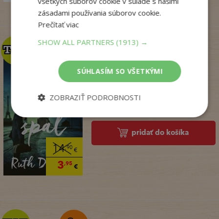
všetkých súborov cookie v súlade s našimi
zásadami používania súborov cookie.
Prečítať viac
SHOW ALL PARTNERS
(1913) →
TOP
TOP
SÚHLASÍM SO VŠETKÝMI
Kým Paríž spal
ZOBRAZIŤ PODROBNOSTI
Druart Ruth
Na sklade
pridať do košíka
14
,90
€
3
,95
€