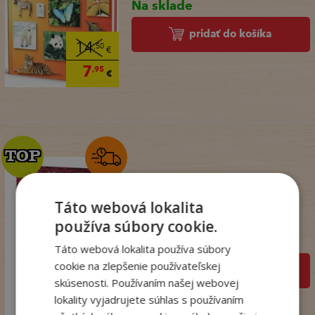
Na sklade
pridať do košíka
14
,50
€
7
,95
€
TOP
TOP
Talianske tajomstvo
Táto webová lokalita
lásky
používa súbory cookie.
Winterová Lea
Na sklade
Táto webová lokalita používa súbory
cookie na zlepšenie používateľskej
pridať do košíka
18
,99
skúsenosti. Používaním našej webovej
€
lokality vyjadrujete súhlas s používaním
14
,98
€