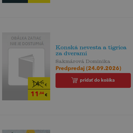
Konská nevesta a tigrica
za dverami
Sakmárová Dominika
Predpredaj (24.09.2026)
pridať do košíka
14
,99
€
11
,84
€