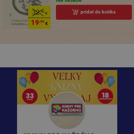
pridať do košíka
32
,90
€
19
,95
€