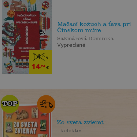
Mačací kožuch a ťava pri
Čínskom múre
Sakmárová Dominika
Vypredané
14
,99
€
14
,24
€
TOP
TOP
Zo sveta zvierat
. kolektív