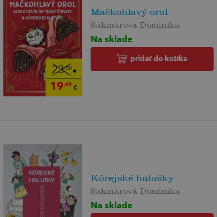
Mačkohlavý orol
Sakmárová Dominika
Na sklade
pridať do košíka
23
,50
€
19
,90
€
Kórejské halušky
Sakmárová Dominika
Na sklade