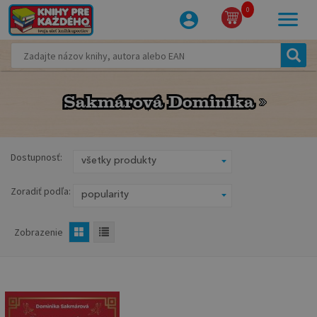
0
Sakmárová Dominika
Sakmárová Dominika
Dostupnosť:
Zoradiť podľa:
Zobrazenie