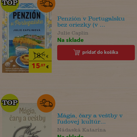
TOP
TOP
Penzión v Portugalsku
bez oriezky (v ...
Julie Caplin
Na sklade
pridať do košíka
18
,99
€
15
,57
€
TOP
TOP
Mágia, čary a veštby v
ľudovej kultúr...
Nádaská Katarína
Na sklade