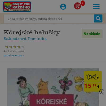
0
Kórejské halušky
Na sklade
Sakmárová Dominika
4
(
1 recenzia
)
pridať recenziu »
15
,99
€
15
,19
€