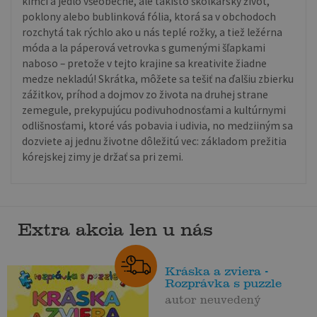
kimči a jedlo všeobecne, ale takisto škôlkarsky život,
poklony alebo bublinková fólia, ktorá sa v obchodoch
rozchytá tak rýchlo ako u nás teplé rožky, a tiež ležérna
móda a la páperová vetrovka s gumenými šľapkami
naboso – pretože v tejto krajine sa kreativite žiadne
medze nekladú! Skrátka, môžete sa tešiť na ďalšiu zbierku
zážitkov, príhod a dojmov zo života na druhej strane
zemegule, prekypujúcu podivuhodnosťami a kultúrnymi
odlišnosťami, ktoré vás pobavia i udivia, no medziiným sa
dozviete aj jednu životne dôležitú vec: základom prežitia
kórejskej zimy je držať sa pri zemi.
Extra akcia len u nás
Kráska a zviera -
Rozprávka s puzzle
autor neuvedený