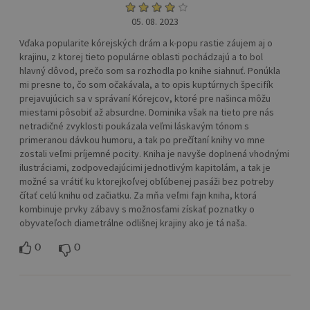
05. 08. 2023
Vďaka popularite kórejských drám a k-popu rastie záujem aj o
krajinu, z ktorej tieto populárne oblasti pochádzajú a to bol
hlavný dôvod, prečo som sa rozhodla po knihe siahnuť. Ponúkla
mi presne to, čo som očakávala, a to opis kuptúrnych špecifík
prejavujúcich sa v správaní Kórejcov, ktoré pre našinca môžu
miestami pôsobiť až absurdne. Dominika však na tieto pre nás
netradičné zvyklosti poukázala veľmi láskavým tónom s
primeranou dávkou humoru, a tak po prečítaní knihy vo mne
zostali veľmi príjemné pocity. Kniha je navyše doplnená vhodnými
ilustráciami, zodpovedajúcimi jednotlivým kapitolám, a tak je
možné sa vrátiť ku ktorejkoľvej obľúbenej pasáži bez potreby
čítať celú knihu od začiatku. Za mňa veľmi fajn kniha, ktorá
kombinuje prvky zábavy s možnosťami získať poznatky o
obyvateľoch diametrálne odlišnej krajiny ako je tá naša.
0
0