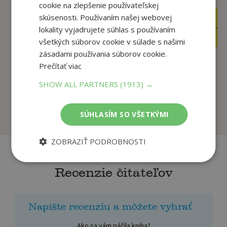
cookie na zlepšenie používateľskej
skúsenosti. Používaním našej webovej
17
16
,90
,90
€
€
lokality vyjadrujete súhlas s používaním
14
14
,14
,37
€
€
všetkých súborov cookie v súlade s našimi
zásadami používania súborov cookie.
Prečítať viac
Motýľ netuší, aké
Neviditeľná
SHOW ALL PARTNERS
(1913) →
krásne má krídla
Sasková Lucia
Repová Hana
Na sklade
Na sklade
SÚHLASÍM SO VŠETKÝMI
ZOBRAZIŤ PODROBNOSTI
Recenzie čitateľov
Napíšte recenziu a môžete vyhrať
Ako sa vám páčila kniha?