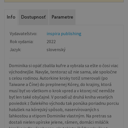
Info
Dostupnosť
Parametre
Vydavateľstvo:
inspira publishing
Rok vydania:
2022
Jazyk:
slovenský
Dominika si opäť zbalila kufre a vybrala sa ešte o čosi viac
východnejšie. Navyše, tentoraz už nie sama, ale spoločne
s celou rodinou. Autorkine kroky totiž smerovali (po
Taiwane a Číne) do preplnenej Kórey, do krajiny, ktorá
musí byť vo všetkom o krok vpred a v ktorej nič nemôže
byť len také obyčajné. V poradí už druhá kniha veselých
poviedok z Ďalekého východu tak ponúka poriadnu porciu
halušiek na kórejský spôsob, naservírovaných s
ľahkosťou a vtipom Dominike vlastným. Na pretras sa
dostali nielen upírske jelene, rámen, domáci miláčik