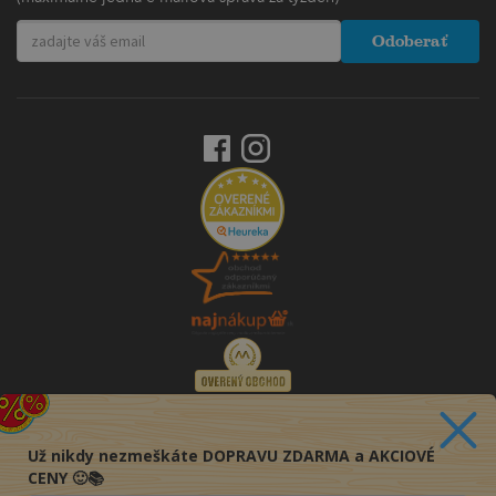
Odoberať
Už nikdy nezmeškáte DOPRAVU ZDARMA a AKCIOVÉ
CENY 🙂📚