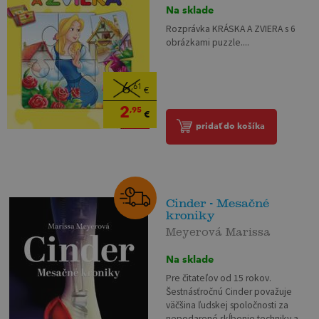
Na sklade
Rozprávka KRÁSKA A ZVIERA s 6
obrázkami puzzle....
6
,61
€
2
,95
€
pridať do košíka
Cinder - Mesačné
kroniky
Meyerová Marissa
Na sklade
Pre čitateľov od 15 rokov.
Šestnásťročnú Cinder považuje
väčšina ľudskej spoločnosti za
nepodarené skĺbenie techniky a