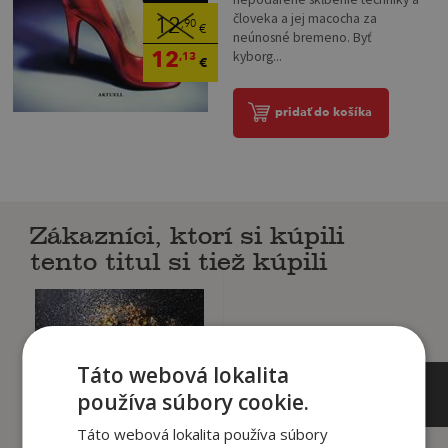
človeka a jej macocha za
12
,90
€
neúnosné bremeno. Byť
12
kyborg...
,13
€
pridať do košíka
Zákazníci, ktorí si kúpili
tento titul si tiež kúpili
Táto webová lokalita
používa súbory cookie.
Táto webová lokalita používa súbory