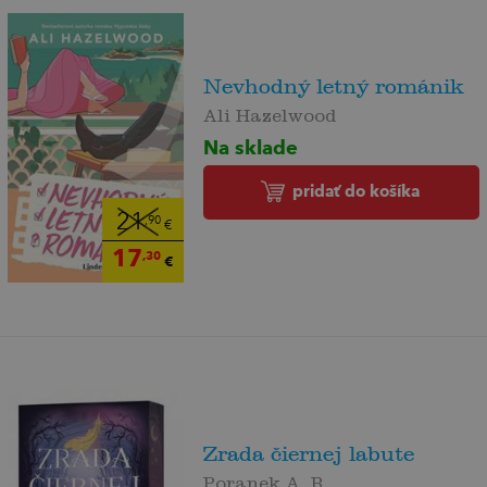
Nevhodný letný románik
Ali Hazelwood
Na sklade
pridať do košíka
21
,90
€
17
,30
€
Zrada čiernej labute
Poranek A. B.