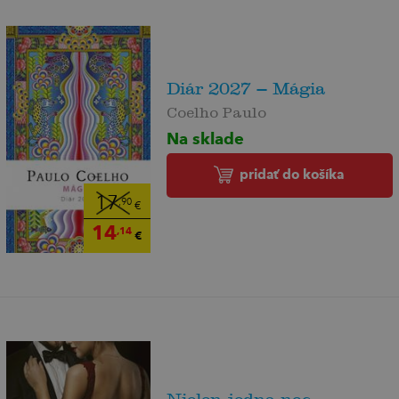
Diár 2027 – Mágia
Coelho Paulo
Na sklade
pridať do košíka
17
,90
€
14
,14
€