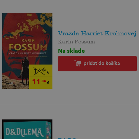
Vražda Harriet Krohnovej
Karin Fossum
Na sklade
pridať do košíka
14
,99
€
11
,84
€