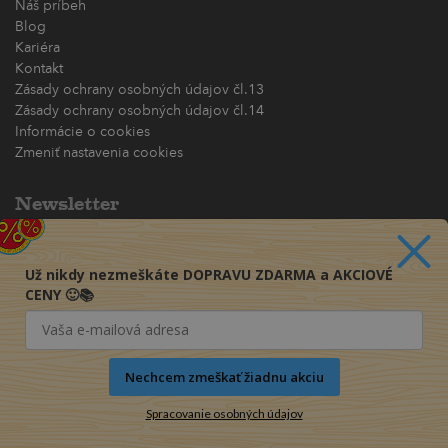
Náš príbeh
Blog
Kariéra
Kontakt
Zásady ochrany osobných údajov čl.13
Zásady ochrany osobných údajov čl.14
Informácie o cookies
Zmeniť nastavenia cookies
Newsletter
Chcete dostávať akciové ponuky priamo na váš e-mail?
(maximálne jedna e-mailová správa za týždeň)
Už nikdy nezmeškáte DOPRAVU ZDARMA a AKCIOVÉ
CENY 🙂📚
Odoberať
Nechcem zmeškať žiadnu akciu
Spracovanie osobných údajov