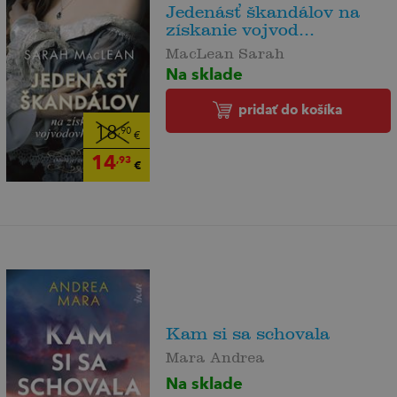
Jedenásť škandálov na
získanie vojvod...
MacLean Sarah
Na sklade
pridať do košíka
18
,90
€
14
,93
€
Kam si sa schovala
Mara Andrea
Na sklade