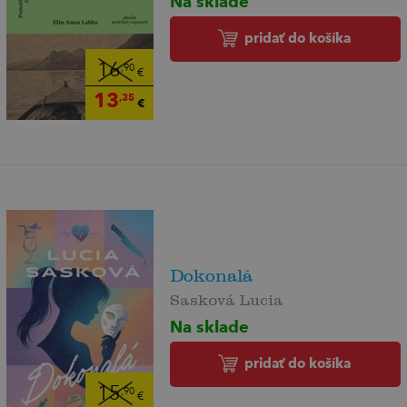
Na sklade
pridať do košíka
16
,90
€
13
,35
€
Dokonalá
Sasková Lucia
Na sklade
pridať do košíka
15
,90
€