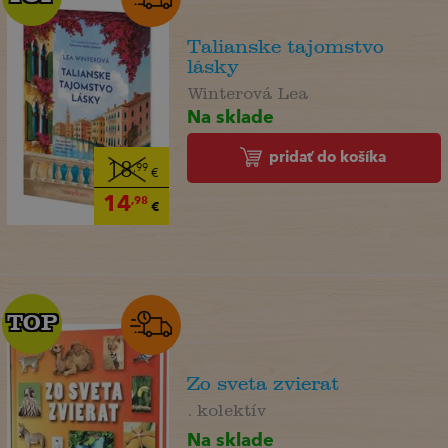
Talianske tajomstvo
lásky
Winterová Lea
Na sklade
pridať do košíka
18
,99
€
14
,98
€
TOP
TOP
Zo sveta zvierat
. kolektív
Na sklade