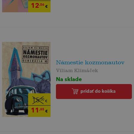
12
,56
€
Námestie kozmonautov
Viliam Klimáček
Na sklade
pridať do košíka
15
,00
€
11
,85
€