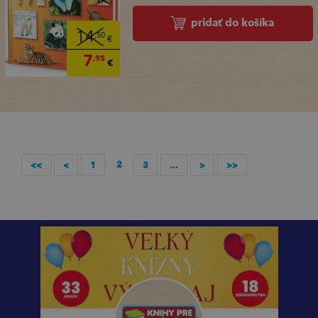
pridať do košíka
14
,50
€
7
,95
€
2
<<
<
1
3
...
>
>>