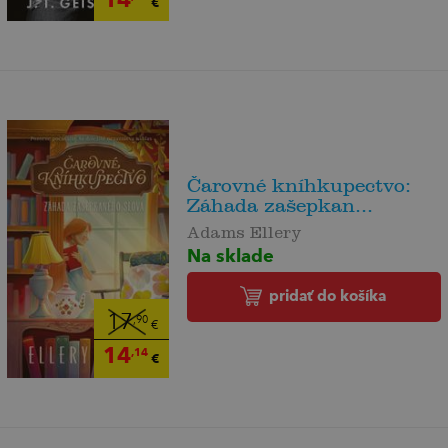
€
Čarovné kníhkupectvo:
Záhada zašepkan...
Adams Ellery
Na sklade
pridať do košíka
17
,90
€
14
,14
€