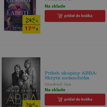
Na sklade
pridať do košíka
21
,90
€
17
,30
€
Príbeh skupiny ABBA:
Skrytá melanchólia
Gradvall Jan
Na sklade
pridať do košíka
19
,90
€