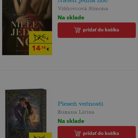
Nielen jedna noc
Višňovcová Simona
Na sklade
pridať do košíka
17
,90
€
14
,14
€
Pieseň večnosti
Zuzana Lirisa
Na sklade
pridať do košíka