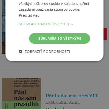
všetkých súborov cookie v súlade s našimi
zásadami používania súborov cookie.
Indigová dedička
Prečítať viac
Laura Frantz
Na sklade
SHOW ALL PARTNERS
(1913) →
pridať do košíka
SÚHLASÍM SO VŠETKÝMI
19
,90
€
16
,32
€
ZOBRAZIŤ PODROBNOSTI
Páni nás sem presídlili
Labba Elin Anna