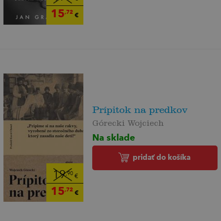
15
,72
€
Prípitok na predkov
Górecki Wojciech
Na sklade
pridať do košíka
19
,90
€
15
,72
€