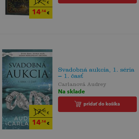
17
,90
€
14
,14
€
Svadobná aukcia, 1. séria
– 1. časť
Carlanová Audrey
Na sklade
pridať do košíka
17
,90
€
14
,14
€