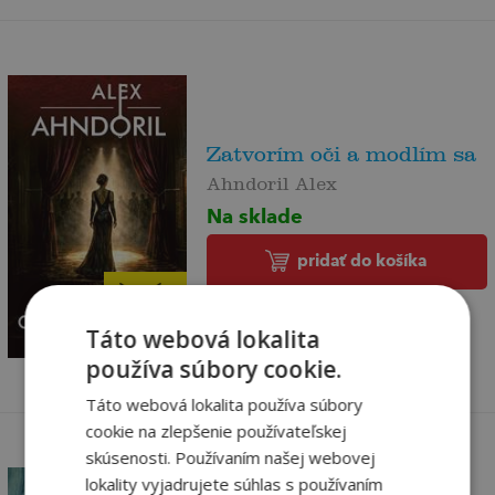
Zatvorím oči a modlím sa
Ahndoril Alex
Na sklade
pridať do košíka
17
,90
€
14
,14
Táto webová lokalita
€
používa súbory cookie.
Táto webová lokalita používa súbory
cookie na zlepšenie používateľskej
skúsenosti. Používaním našej webovej
lokality vyjadrujete súhlas s používaním