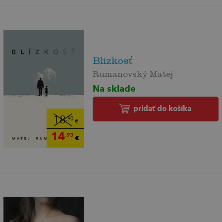
Blízkosť
Rumanovský Matej
Na sklade
pridať do košíka
18
,90
€
14
,93
€