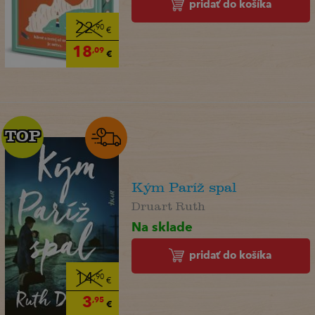
pridať do košíka
22
,90
€
18
,09
€
TOP
TOP
Kým Paríž spal
Druart Ruth
Na sklade
pridať do košíka
14
,90
€
3
,95
€