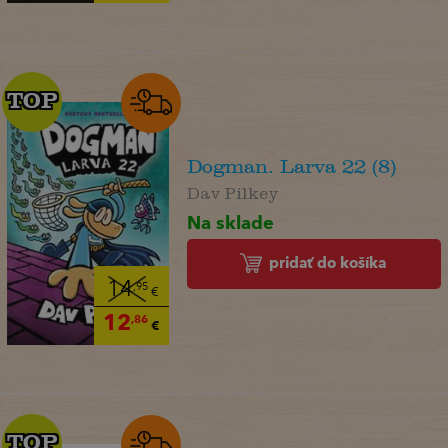
TOP
TOP
Dogman. Larva 22 (8)
Dav Pilkey
Na sklade
pridať do košíka
14
,95
€
12
,86
€
TOP
TOP