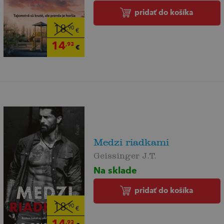
pridať do košíka
18
,90
€
14
,93
€
Medzi riadkami
Geissinger J.T.
Na sklade
pridať do košíka
18
,90
€
14
,93