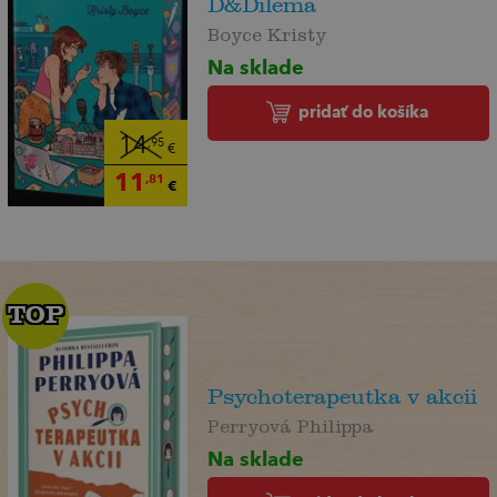
D&Dilema
Boyce Kristy
Na sklade
pridať do košíka
14
,95
€
11
,81
€
TOP
TOP
Psychoterapeutka v akcii
Perryová Philippa
Na sklade