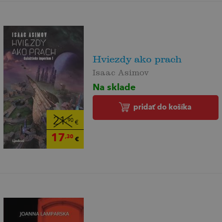
Hviezdy ako prach
Isaac Asimov
Na sklade
pridať do košíka
21
,90
€
17
,30
€