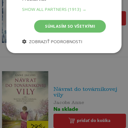
Na sklade
SHOW ALL PARTNERS
(1913) →
pridať do košíka
SÚHLASÍM SO VŠETKÝMI
22
,90
€
18
,09
€
ZOBRAZIŤ PODROBNOSTI
Návrat do továrnikovej
vily
Jacobs Anne
Na sklade
pridať do košíka
22
,90