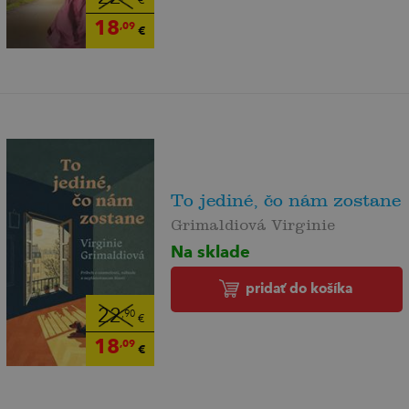
€
18
,09
€
To jediné, čo nám zostane
Grimaldiová Virginie
Na sklade
pridať do košíka
22
,90
€
18
,09
€