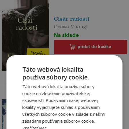
Cisár radosti
Ocean Vuong
Na sklade
pridať do košíka
22
,90
€
18
,09
€
Táto webová lokalita
používa súbory cookie.
Táto webová lokalita používa súbory
cookie na zlepšenie používateľskej
skúsenosti. Používaním našej webovej
lokality vyjadrujete súhlas s používaním
všetkých súborov cookie v súlade s našimi
Generácia nula
zásadami používania súborov cookie.
Ahnhem Stefan
Prečítať viac