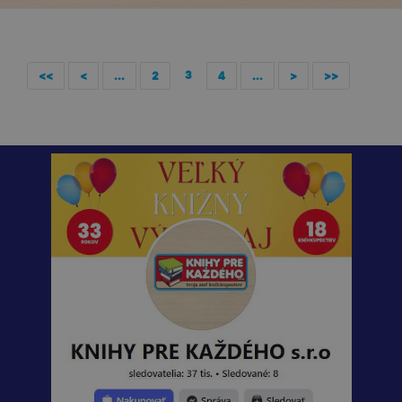
3
<<
<
...
2
4
...
>
>>