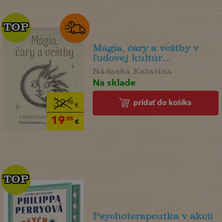
TOP
TOP
Mágia, čary a veštby v
ľudovej kultúr...
Nádaská Katarína
Na sklade
pridať do košíka
32
,90
€
19
,95
€
TOP
TOP
Psychoterapeutka v akcii