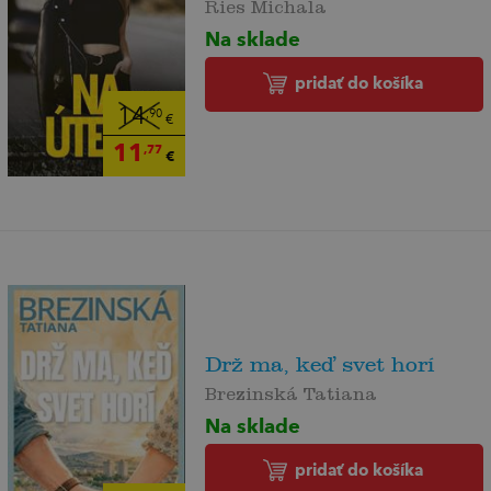
Ries Michala
Na sklade
pridať do košíka
14
,90
€
11
,77
€
Drž ma, keď svet horí
Brezinská Tatiana
Na sklade
pridať do košíka