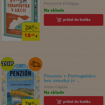
Perryová Philippa
Na sklade
pridať do košíka
22
,90
€
18
,09
€
TOP
TOP
Penzión v Portugalsku
bez oriezky (v ...
Julie Caplin
Na sklade
pridať do košíka
18
,99