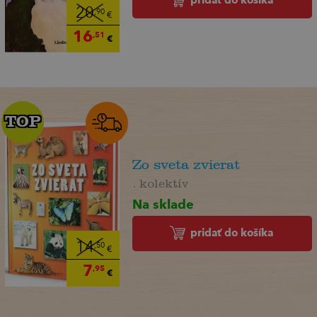
20
,90
€
16
,51
€
TOP
TOP
Zo sveta zvierat
. kolektív
Na sklade
pridať do košíka
14
,50
€
7
,95
€