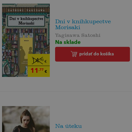
Dni v kníhkupectve
Morisaki
Yagisawa Satoshi
Na sklade
pridať do košíka
14
,90
€
11
,77
€
Na úteku