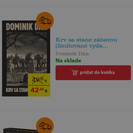
Krv sa stane zábavou
(limitované vyda...
Dominik Dán
Na sklade
pridať do košíka
49
,90
€
42
,42
€