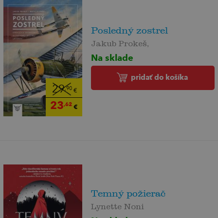
Posledný zostrel
Jakub Prokeš,
Na sklade
pridať do košíka
29
,90
€
23
,62
€
Temný požierač
Lynette Noni