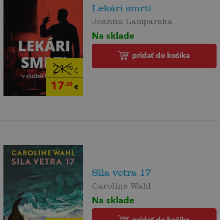
Lekári smrti
Joanna Lamparska
Na sklade
pridať do košíka
21
,90
€
17
,30
€
Sila vetra 17
Caroline Wahl
Na sklade
pridať do košíka