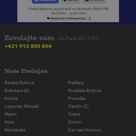
Zavolajte nám
(Po-Pia 8:00-17:00)
+421 915 800 804
Naše Predajne
Banská Bystrica
Piešťany
Bratislava (4)
Považská Bystrica
Košice
Prievidza
Liptovský Mikuláš
Trenčín (2)
Martin
Trnava
Nitra
Zvolen
Partizánske
Žiar nad Hronom