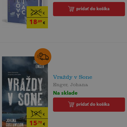
pridať do košíka
22
,90
€
18
,09
€
Vraždy v Sone
Enger, Johana
Na sklade
pridať do košíka
19
,90
€
15
,72
€