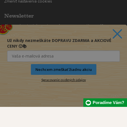
Zmeniť nastavenia cookies
Newsletter
Chcete dostávať akciové ponuky priamo na váš e-mail?
(maximálne jedna e-mailová správa za týždeň)
Už nikdy nezmeškáte DOPRAVU ZDARMA a AKCIOVÉ
Odoberať
CENY 🙂📚
Nechcem zmeškať žiadnu akciu
Spracovanie osobných údajov
Poradíme Vám?