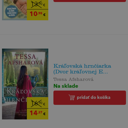
13
,90
€
10
,98
€
Kráľovská hrnčiarka
(Dvor kráľovnej E...
Tessa Afsharová
Na sklade
pridať do košíka
16
,90
€
14
,37
€