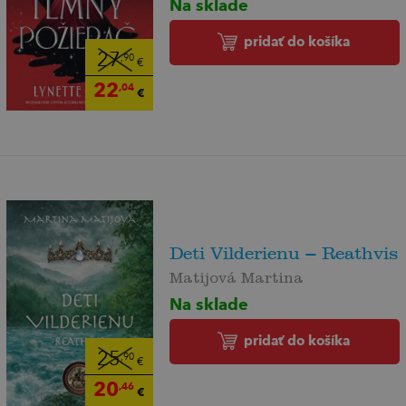
Na sklade
pridať do košíka
27
,90
€
22
,04
€
Deti Vilderienu – Reathvis
Matijová Martina
Na sklade
pridať do košíka
25
,90
€
20
,46
€