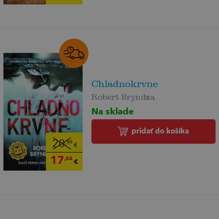
Chladnokrvne
Robert Bryndza
Na sklade
pridať do košíka
20
,99
€
17
,84
€