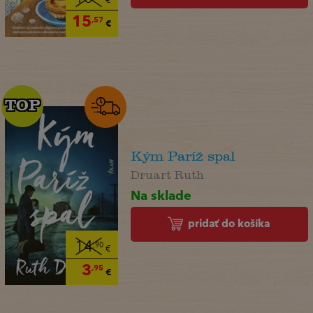
€
15
,57
€
TOP
TOP
Kým Paríž spal
Druart Ruth
Na sklade
pridať do košíka
14
,90
€
3
,95
€