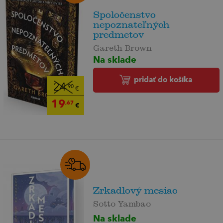
Spoločenstvo
nepoznateľných
predmetov
Gareth Brown
Na sklade
pridať do košíka
24
,90
€
19
,67
€
Zrkadlový mesiac
Sotto Yambao
Na sklade