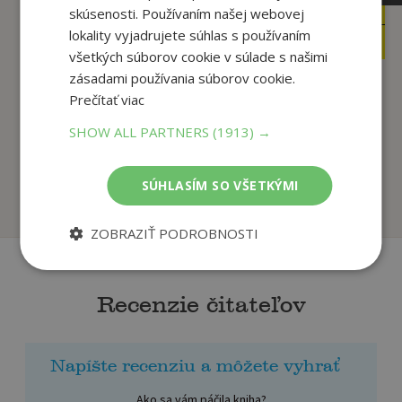
10
,90
skúsenosti. Používaním našej webovej
€
12
lokality vyjadrujete súhlas s používaním
,90
9
€
,27
€
všetkých súborov cookie v súlade s našimi
12
,13
€
zásadami používania súborov cookie.
Prečítať viac
Vianoce v Lipovej
klinike s Miškou a ...
SHOW ALL PARTNERS
(1913) →
Ella objavuje svet: Na
Cholewińska-
gazdovstve
Szkolik,Agnieszka 
Sandra Grimm
Filipowska
SÚHLASÍM SO VŠETKÝMI
Na sklade
Na sklade
ZOBRAZIŤ PODROBNOSTI
Recenzie čitateľov
Napíšte recenziu a môžete vyhrať
Ako sa vám páčila kniha?