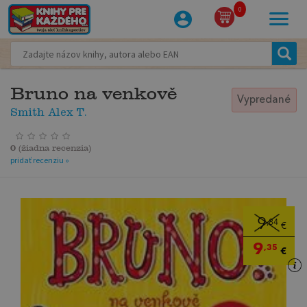
0
Bruno na venkově
Vypredané
Smith Alex T.
0
(
žiadna recenzia
)
pridať recenziu »
9
,84
€
9
,35
€