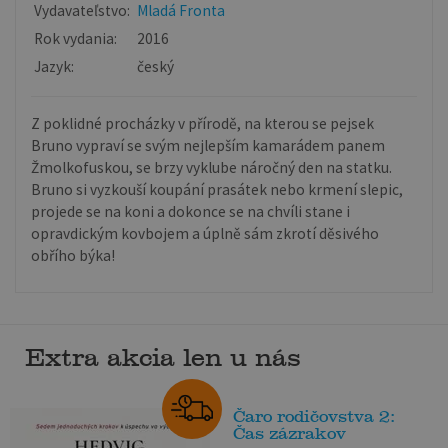
Vydavateľstvo:
Mladá Fronta
Rok vydania:
2016
Jazyk:
český
Z poklidné procházky v přírodě, na kterou se pejsek
Bruno vypraví se svým nejlepším kamarádem panem
Žmolkofuskou, se brzy vyklube náročný den na statku.
Bruno si vyzkouší koupání prasátek nebo krmení slepic,
projede se na koni a dokonce se na chvíli stane i
opravdickým kovbojem a úplně sám zkrotí děsivého
obřího býka!
Extra akcia len u nás
Čaro rodičovstva 2:
Čas zázrakov