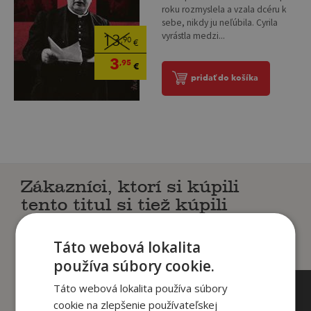
roku rozmyslela a vzala dcéru k
sebe, nikdy ju neľúbila. Cyrila
vyrástla medzi...
13
,90
€
3
,95
€
pridať do košíka
Zákazníci, ktorí si kúpili
tento titul si tiež kúpili
Táto webová lokalita
používa súbory cookie.
Táto webová lokalita používa súbory
cookie na zlepšenie používateľskej