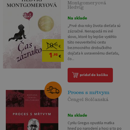
Montgomeryová
Hedvig
Na sklade
„Prvé dva roky života dieťaťa sú
zázračné. Nenapadá mi iné
slovo, ktoré by lepšie vystihlo
túto neuveriteľnú cestu
10
,90
€
bezmocného drobučkého
dojčaťa k uvravenému dieťaťu,
1
,95
€
čo...
pridať do košíka
Proces s mŕtvym
Čengel Solčanská
Na sklade
Cyrilu Gregus opustila matka
hneď po narodení a hoci si to po