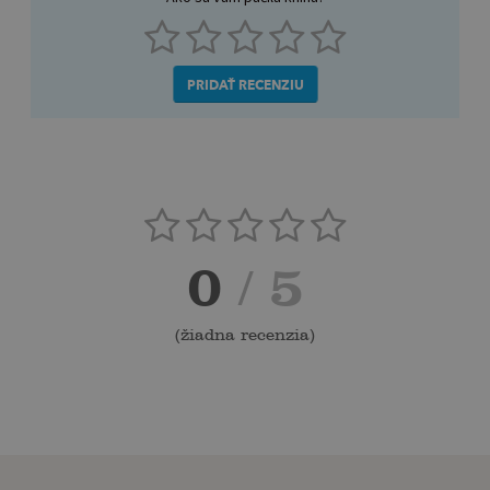
PRIDAŤ RECENZIU
0
/ 5
(
žiadna recenzia
)