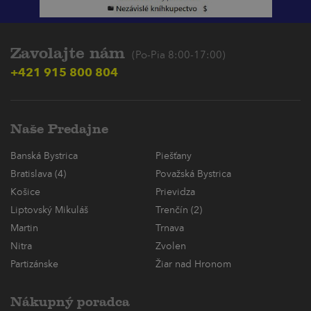
Zavolajte nám
(Po-Pia 8:00-17:00)
+421 915 800 804
Naše Predajne
Banská Bystrica
Piešťany
Bratislava (4)
Považská Bystrica
Košice
Prievidza
Liptovský Mikuláš
Trenčín (2)
Martin
Trnava
Nitra
Zvolen
Partizánske
Žiar nad Hronom
Nákupný poradca