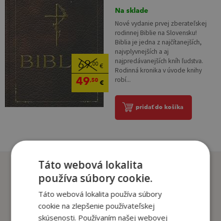
Na sklade
Nové vydanie prvej zberateľskej
rodinnej Biblie na Slovensku!
Biblia je jedna z najčítanejších,
najvplyvnejších a aj
najpredávanejších kníh ľudstva.
69
,00
€
Rodinná kronika v úvode knihy
49
robí...
,50
€
pridať do košíka
Táto webová lokalita
Zákazníci, ktorí si kúpili
používa súbory cookie.
tento titul si tiež kúpili
Táto webová lokalita používa súbory
cookie na zlepšenie používateľskej
skúsenosti. Používaním našej webovej