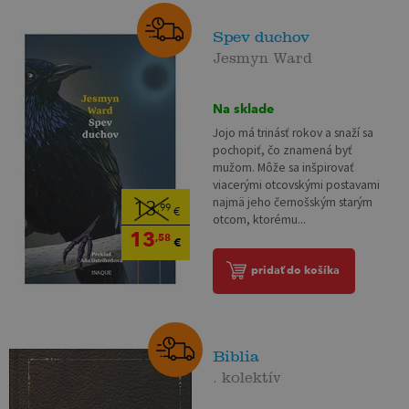
Spev duchov
Jesmyn Ward
Na sklade
Jojo má trinásť rokov a snaží sa
pochopiť, čo znamená byť
mužom. Môže sa inšpirovať
viacerými otcovskými postavami
najmä jeho černošským starým
13
,99
€
otcom, ktorému...
13
,58
€
pridať do košíka
Biblia
. kolektív