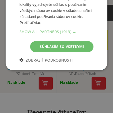
lokality vyjadrujete súhlas s používaním
všetkých súborov cookie v súlade s našimi
zásadami používania súborov cookie.
Prečítať viac
SHOW ALL PARTNERS
(1913) →
23
15
,10
,90
€
€
12
3
,95
,95
€
€
SÚHLASÍM SO VŠETKÝMI
ZOBRAZIŤ PODROBNOSTI
Slovenská armáda v
Odpočítavanie 1945:
druhej svetovej vojne
Nezvyčajný príbeh...
Klubert Tomáš
Wallace, Mitch
Na sklade
Na sklade
Recenzie čitateľov