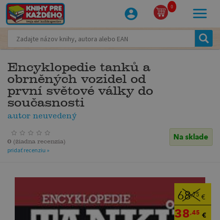
0
Encyklopedie tanků a
obrněných vozidel od
první světové války do
současnosti
autor neuvedený
Na sklade
0
(
žiadna recenzia
)
pridať recenziu »
68
,75
€
38
,45
€