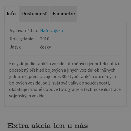
Info
Dostupnosť
Parametre
Vydavateľstvo:
Naše vojsko
Rok vydania:
2010
Jazyk:
český
Encyklopedie tanků a vozidel obrněných jednotek nabízí
podrobný přehled bojových a jiných vozidel obrněných
jednotek, představuje přes 300 typů tanků a obrněných
bojových vozidel od 1. světové války do současnosti,
obsahuje mnohé dobové fotografie a technické ilustrace
vojenských vozidel.
Extra akcia len u nás