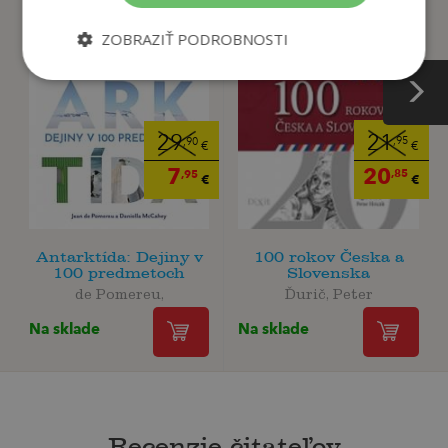
ZOBRAZIŤ PODROBNOSTI
21
29
,95
,90
€
€
20
7
,85
,95
€
€
Antarktída: Dejiny v
100 rokov Česka a
100 predmetoch
Slovenska
de Pomereu,
Ďurič, Peter
Na sklade
Na sklade
Recenzie čitateľov