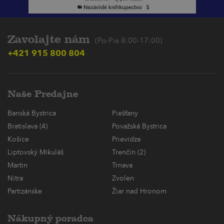
Zavolajte nám
(Po-Pia 8:00-17:00)
+421 915 800 804
Naše Predajne
Banská Bystrica
Piešťany
Bratislava (4)
Považská Bystrica
Košice
Prievidza
Liptovský Mikuláš
Trenčín (2)
Martin
Trnava
Nitra
Zvolen
Partizánske
Žiar nad Hronom
Nákupný poradca