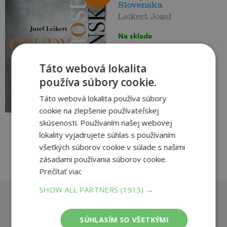
Slovenska
Leikert Jozef
Na sklade
História Slovenska, malej a
pomerne mladej krajiny, je plná
Táto webová lokalita
výnimočných osobností, ktoré
svojimi jedinečnými vynálezmi,
používa súbory cookie.
objavmi, hudobnými,
44
,90
€
Táto webová lokalita používa súbory
výtvarnými, literárnymi,
12
divadelnými dielami,
,50
cookie na zlepšenie používateľskej
€
športovými či inými výkonmi...
skúsenosti. Používaním našej webovej
lokality vyjadrujete súhlas s používaním
pridať do košíka
všetkých súborov cookie v súlade s našimi
zásadami používania súborov cookie.
Prečítať viac
SHOW ALL PARTNERS
(1913) →
Zákazníci, ktorí si kúpili
tento titul si tiež kúpili
SÚHLASÍM SO VŠETKÝMI