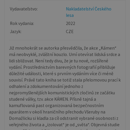
Vydavateľstvo:
Nakladatelství Českého
lesa
Rok vydania:
2022
Jazyk:
CZE
Již mnohokrát se autorka přesvědčila, že akce „Kámen“
má neobvyklé, zvláštní kouzlo. Umí otevírat lidská srdce a
lidi sbližovat. Není tedy divu, že je tu nové, rozšířené
vydání. Prostřednictvím barevných fotografií přibližuje
důležité události, které s prvním vydáním více či méně
souvisí. Právě tato kniha se totiž stala přelomovou prací k
odhalení a zdokumentování jednoho z
nejpromyšlenějších komunistických zločinů ze začátku
studené války, tzv. akce KÁMEN. Přísně tajná a
kamuflovaná past organizovaná bezpečnostním
aparátem v okolí hraničního přechodu Všeruby na
Domažlicku si kladla za cíl odstranit vybrané osobnosti z
veřejného života a „izolovat“ je od „světa“. Objevná studie