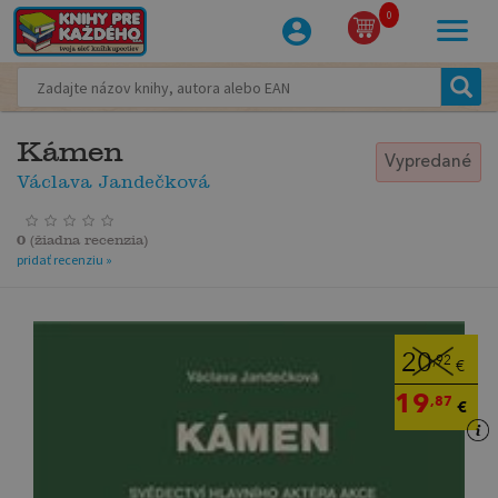
0
Kámen
Vypredané
Václava Jandečková
0
(
žiadna recenzia
)
pridať recenziu »
20
,92
€
19
,87
€