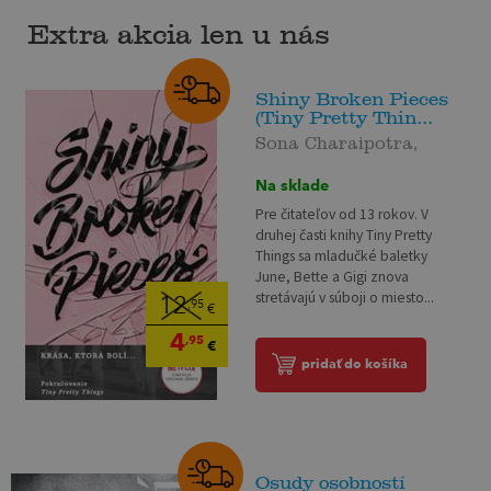
Extra akcia len u nás
Shiny Broken Pieces
(Tiny Pretty Thin...
Sona Charaipotra,
Na sklade
Pre čitateľov od 13 rokov. V
druhej časti knihy Tiny Pretty
Things sa mladučké baletky
June, Bette a Gigi znova
stretávajú v súboji o miesto...
12
,95
€
4
,95
€
pridať do košíka
Osudy osobností