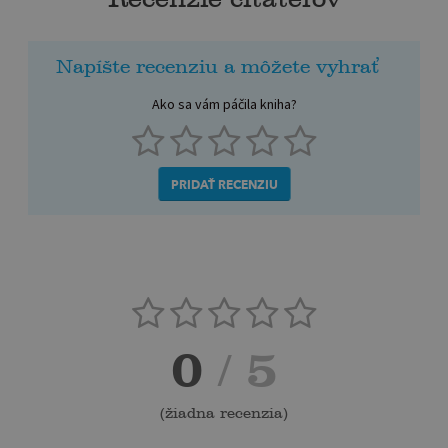
Napíšte recenziu a môžete vyhrať
Ako sa vám páčila kniha?
PRIDAŤ RECENZIU
0
/ 5
(
žiadna recenzia
)