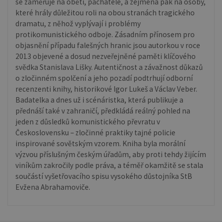
se zaměřuje na oběti, pachatele, a zejména pak na osoby,
které hrály důležitou roli na obou stranách tragického
dramatu, z něhož vyplývají i problémy
protikomunistického odboje. Zásadním přínosem pro
objasnění případu falešných hranic jsou autorkou v roce
2013 objevené a dosud nezveřejněné paměti klíčového
svědka Stanislava Lišky. Autentičnost a závažnost důkazů
o zločinném spolčení a jeho pozadí podtrhují odborní
recenzenti knihy, historikové Igor Lukeš a Václav Veber.
Badatelka a dnes už i scénáristka, která publikuje a
přednáší také v zahraničí, předkládá reálný pohled na
jeden z důsledků komunistického převratu v
Československu – zločinné praktiky tajné policie
inspirované sovětským vzorem. Kniha byla morální
výzvou příslušným českým úřadům, aby proti tehdy žijícím
viníkům zakročily podle práva, a téměř okamžitě se stala
součástí vyšetřovacího spisu vysokého důstojníka StB
Evžena Abrahamoviče.