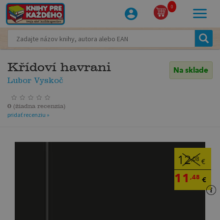
0
Křídoví havrani
Na sklade
Lubor Vyskoč
0
(
žiadna recenzia
)
pridať recenziu »
12
,08
€
11
,48
€