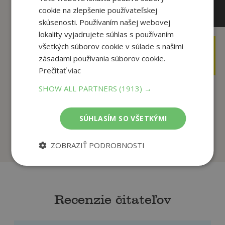
cookie na zlepšenie používateľskej
skúsenosti. Používaním našej webovej
lokality vyjadrujete súhlas s používaním
všetkých súborov cookie v súlade s našimi
12
9
,90
,90
€
€
zásadami používania súborov cookie.
10
1
,19
,95
€
€
Prečítať viac
SHOW ALL PARTNERS
(1913) →
Maľovaný výlet do
Samoláska a
Tatier
spolulásky
SÚHLASÍM SO VŠETKÝMI
Ďuričová, Adrián
Šimon Ondruš
Predpredaj
Na sklade
ZOBRAZIŤ PODROBNOSTI
Recenzie čitateľov