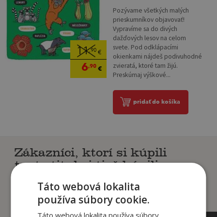
Pozývame všetkých malých
prieskumníkov objavovať!
Vypravíme sa do divých
dažďových lesov na celom
svete. Pod odklápacími
11
,90
€
okienkami nájdeš podivuhodné
6
zvieratá, ktoré tam žijú.
,90
€
Preskúmaj výškové...
pridať do košíka
Zákazníci, ktorí si kúpili
tento titul si tiež kúpili
Táto webová lokalita
používa súbory cookie.
Táto webová lokalita používa súbory