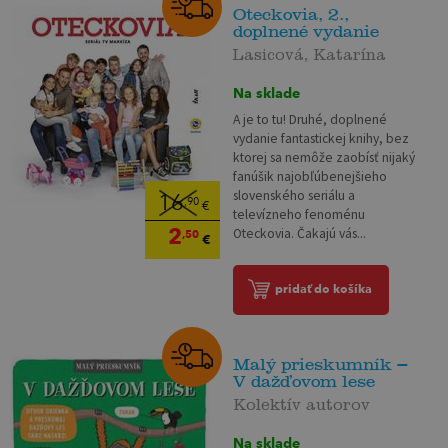
Oteckovia, 2.,
doplnené vydanie
Lasicová, Katarína
Na sklade
A je to tu! Druhé, doplnené
vydanie fantastickej knihy, bez
ktorej sa nemôže zaobísť nijaký
fanúšik najobľúbenejšieho
slovenského seriálu a
16
,90
€
televízneho fenoménu
2
Oteckovia. Čakajú vás...
,50
€
pridať do košíka
Malý prieskumník –
V dažďovom lese
Kolektív autorov
Na sklade