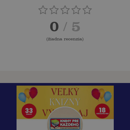
0
/ 5
(
žiadna recenzia
)