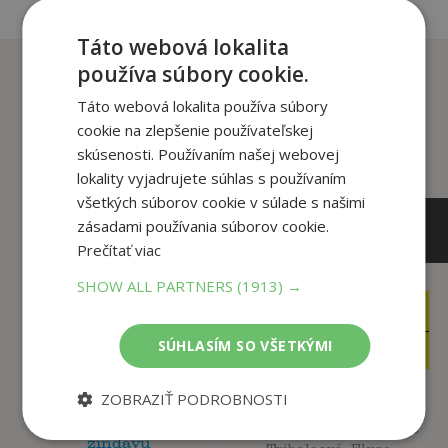
Táto webová lokalita
Zákazníci, ktorí si kúpili
používa súbory cookie.
tento titul si tiež kúpili
Táto webová lokalita používa súbory
cookie na zlepšenie používateľskej
skúsenosti. Používaním našej webovej
lokality vyjadrujete súhlas s používaním
všetkých súborov cookie v súlade s našimi
zásadami používania súborov cookie.
Prečítať viac
SHOW ALL PARTNERS
(1913) →
19
,90
€
29
,90
€
9
,95
€
7
SÚHLASÍM SO VŠETKÝMI
,95
€
ZOBRAZIŤ PODROBNOSTI
Herbár alebo od
alchemilky po
Intuitívne stravovanie
žindavu
Triboleová, Elyse