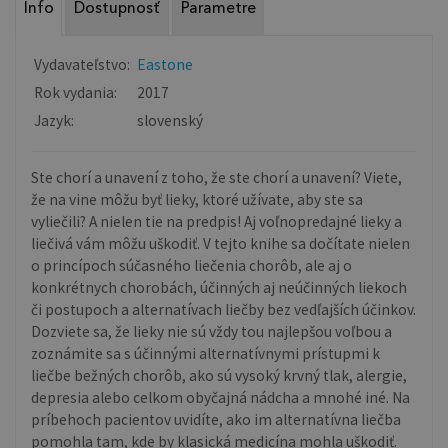
Info
Dostupnosť
Parametre
Vydavateľstvo:
Eastone
Rok vydania:
2017
Jazyk:
slovenský
Ste chorí a unavení z toho, že ste chorí a unavení? Viete,
že na vine môžu byť lieky, ktoré užívate, aby ste sa
vyliečili? A nielen tie na predpis! Aj voľnopredajné lieky a
liečivá vám môžu uškodiť. V tejto knihe sa dočítate nielen
o princípoch súčasného liečenia chorôb, ale aj o
konkrétnych chorobách, účinných aj neúčinných liekoch
či postupoch a alternatívach liečby bez vedľajších účinkov.
Dozviete sa, že lieky nie sú vždy tou najlepšou voľbou a
zoznámite sa s účinnými alternatívnymi prístupmi k
liečbe bežných chorôb, ako sú vysoký krvný tlak, alergie,
depresia alebo celkom obyčajná nádcha a mnohé iné. Na
príbehoch pacientov uvidíte, ako im alternatívna liečba
pomohla tam, kde by klasická medicína mohla uškodiť.