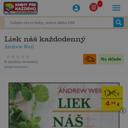
0
Liek náš každodenný
Andrew Weil
Na sklade
0
(
žiadna recenzia
)
pridať recenziu »
13
,99
€
4
,95
€