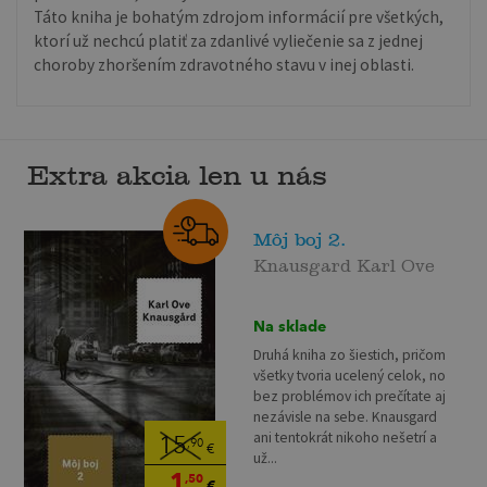
Táto kniha je bohatým zdrojom informácií pre všetkých,
ktorí už nechcú platiť za zdanlivé vyliečenie sa z jednej
choroby zhoršením zdravotného stavu v inej oblasti.
Extra akcia len u nás
Môj boj 2.
Knausgard Karl Ove
Na sklade
Druhá kniha zo šiestich, pričom
všetky tvoria ucelený celok, no
bez problémov ich prečítate aj
nezávisle na sebe. Knausgard
ani tentokrát nikoho nešetrí a
15
,90
€
už...
1
,50
€