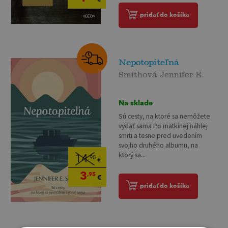
pridať do košíka
Nepotopiteľná
Smithová Jennifer E.
Na sklade
Sú cesty, na ktoré sa nemôžete
vydať sama Po matkinej náhlej
smrti a tesne pred uvedením
svojho druhého albumu, na
ktorý sa...
14
,90
€
3
,95
€
pridať do košíka