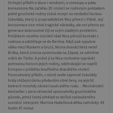
Strhující příběh o lásce i nenávisti, o vzestupu a pádu
komunismu Na začátku 20. století se rodinným pokladem
jedné gruzínské rodiny stává recept na nevšední horkou
čokoládu, který si prapradědeček Nicy přivezl z Vídně. Její
konzumace sice mívá tragické následky, ale oni přesto po
generace dobrovolně žijí se svým sladkým prokletím.
Počátkem nového tisíciletí však Nica přeruší kontakt s
rodinou a odstěhuje se do Berlína. Když pak vypukne
válka mezi Ruskem a Gruzií, Nicina dvanáctiletá neteř
Brilka, která zrovna vycestovala na Západ, se odmítne
vrátit do Tbilisi. A právě jí se Nica rozhodne vyprávět
pohnutou historii jejich rodiny, odehrávající se napříč
Evropou v průběhu bouřlivého dvacátého století.
Pozoruhodný příběh, v němž vedle tajemné čokolády
hrály stěžejní úlohu především silné ženy, na jejichž
bedrech mnohdy závisel osud celého rodu… Mezinárodní
bestseller z pera německé spisovatelky gruzínského
původu, jehož český překlad se dočkal zaslouženého
ocenění. interpret: Martina Hudečková délka nahrávky: 43
hodin 47 minut