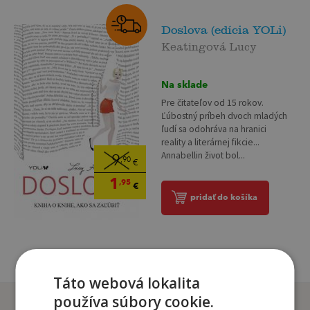
Doslova (edícia YOLi)
Keatingová Lucy
Na sklade
Pre čitateľov od 15 rokov.
Ľúbostný príbeh dvoch mladých
ľudí sa odohráva na hranici
reality a literárnej fikcie...
Annabellin život bol...
9
,90
€
1
,95
€
pridať do košíka
Táto webová lokalita
používa súbory cookie.
Zákazníci, ktorí si kúpili