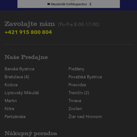
Zavolajte nám
(Po-Pia 8:00-17:00)
+421 915 800 804
Naše Predajne
Banská Bystrica
Piešťany
Bratislava (4)
Považská Bystrica
Košice
Prievidza
Liptovský Mikuláš
Trenčín (2)
Martin
Trnava
Nitra
Zvolen
Partizánske
Žiar nad Hronom
Nákupný poradca