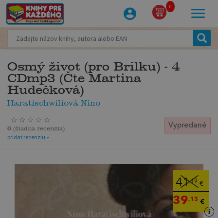
0
Osmý život (pro Brilku) - 4
CDmp3 (Čte Martina
Hudečková)
Haratischwiliová Nino
Vypredané
0
(
žiadna recenzia
)
pridať recenziu »
41
,19
€
39
,13
€