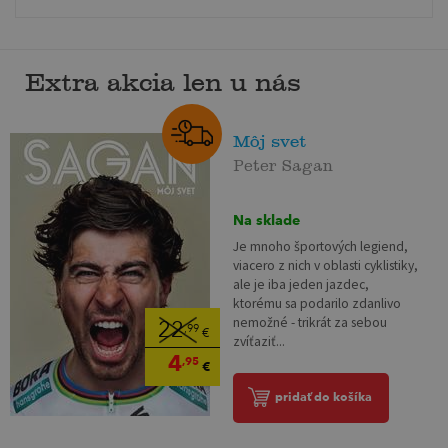
Extra akcia len u nás
Môj svet
Peter Sagan
Na sklade
Je mnoho športových legiend,
viacero z nich v oblasti cyklistiky,
ale je iba jeden jazdec,
ktorému sa podarilo zdanlivo
nemožné - trikrát za sebou
22
,99
€
zvíťaziť...
4
,95
€
pridať do košíka