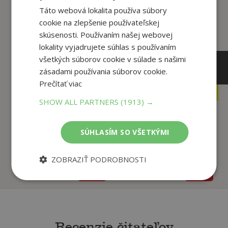
tento titul si tiež kúpili
Táto webová lokalita používa súbory
cookie na zlepšenie používateľskej
skúsenosti. Používaním našej webovej
lokality vyjadrujete súhlas s používaním
všetkých súborov cookie v súlade s našimi
zásadami používania súborov cookie.
14
14
,99
,99
€
€
Prečítať viac
8
7
,50
,00
€
€
SHOW ALL PARTNERS
(1913) →
Audiokniha Šlabikár
Audiokniha Šlabikár
SÚHLASÍM SO VŠETKÝMI
šťastia 4. Strach...
šťastia 5. Psychi...
Baričák Pavel Hirax
Baričák Pavel Hirax
ZOBRAZIŤ PODROBNOSTI
Na sklade
Na sklade
Recenzie čitateľov