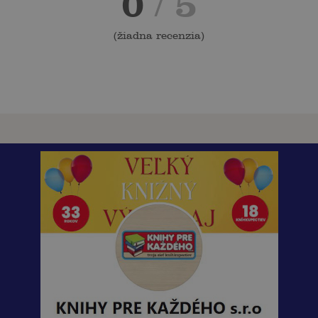
0
/ 5
(
žiadna recenzia
)