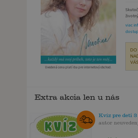
Skutoč
životný
viac in
dostup
DO 
NAD
VÁS
Uvedená cena platí iba pre internetový obchod.
Extra akcia len u nás
Kvíz pre deti 3
autor neuveden