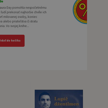
de
Laura Day pomohla nespočetnému
ľudí prekonať najhoršie chvíle ich
mrť milovanej osoby, koniec
a alebo priateľstva či stratu
ia. Vo svojej knihe...
ridať do košíka