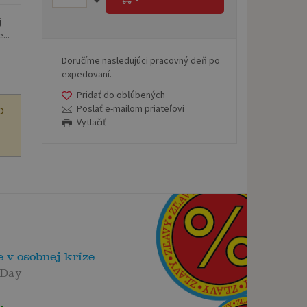
j
...
Doručíme nasledujúci pracovný deň po
expedovaní.
Pridať do obľúbených
Poslať e-mailom priateľovi
O
Vytlačiť
e v osobnej kríze
 Day