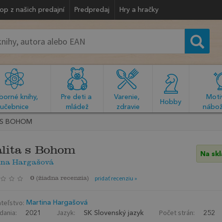
op z našich predajní
Predpredaj
Hry a hračky
orné knihy, 
Pre deti a 
Varenie, 
Motiv
  Hobby  
učebnice
mládež
zdravie
nábož
 S BOHOM
lita s Bohom
Na sk
ina Hargašová
0
(
žiadna recenzia
)
pridať recenziu »
teľstvo:
Martina Hargašová
dania:
Jazyk:
Počet strán:
2021
SK Slovenský jazyk
252