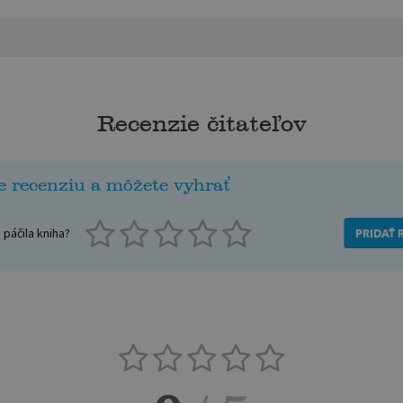
Recenzie čitateľov
e recenziu a môžete vyhrať
páčila kniha?
PRIDAŤ 