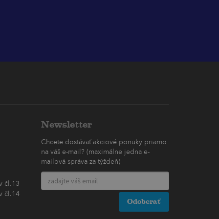
Newsletter
Chcete dostávať akciové ponuky priamo
na váš e-mail? (maximálne jedna e-
mailová správa za týždeň)
 čl.13
 čl.14
Odoberať