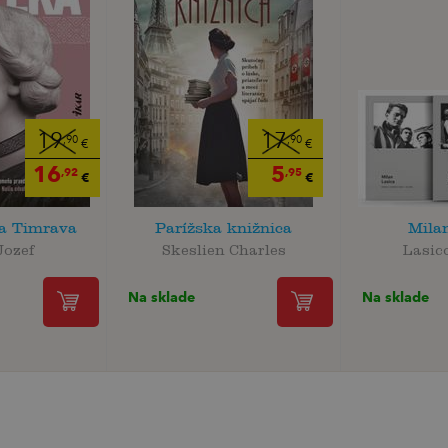
19
17
,90
,90
€
€
16
5
,92
,95
€
€
ka Timrava
Parížska knižnica
Mila
Jozef
Skeslien Charles
Lasic
Na sklade
Na sklade