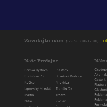
Zavolajte nám
+4
(Po-Pia 8:00-17:00)
Naše Predajne
Náku
Osobné
Banská Bystrica
Piešťany
Ako nak
Bratislava (4)
Považská Bystrica
Často k
Košice
Prievidza
Platba a
Liptovský Mikuláš
Trenčín (2)
Obchod
Reklama
Martin
Trnava
Reklama
Nitra
Zvolen
Formulá