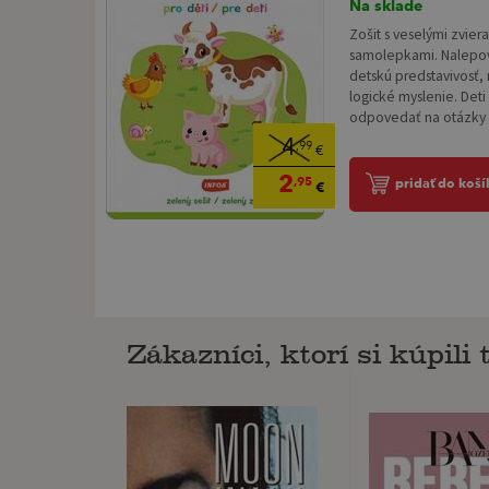
Na sklade
Zošit s veselými zvier
samolepkami. Nalepov
detskú predstavivosť,
logické myslenie. Deti
odpovedať na otázky a
4
,99
€
2
,95
pridať do koší
€
Zákazníci, ktorí si kúpili t