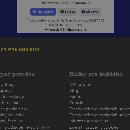
21 915 800 804
pný poradca
Knihy pre každého
 odbery
Náš príbeh
upovať
Blog
ladené otázky
Kariéra
 doručenie
Kontakt
né podmienky
Zásady ochrany osobných údajov
čný poriadok
Zásady ochrany osobných údajov
čný formulár
Informácie o cookies
r na odstúpenie od zmluvy
Zmeniť nastavenia cookies