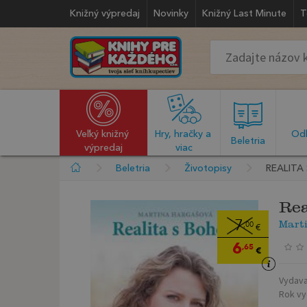
Knižný výpredaj
Novinky
Knižný Last Minute
T
Veľký knižný 
Hry, hračky a 
Odb
  Beletria  
výpredaj
viac
Beletria
Životopisy
REALITA
Rea
Mart
7
,00
€
6
,65
€
Vydava
Rok vy