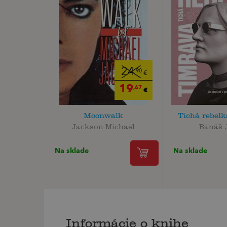
24
,90
€
19
,67
€
Moonwalk
Tichá rebel
Jackson Michael
Banáš 
Na sklade
Na sklade
Informácie o knihe