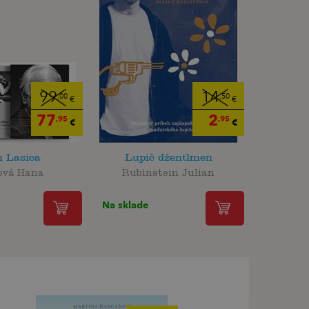
99
14
,00
,50
€
€
77
2
,95
,95
€
€
n Lasica
Lupič džentlmen
ová Hana
Rubinstein Julian
Na sklade