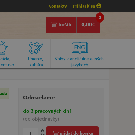
Kontakty
Prihlásiť sa
0
košík
0,00
€
ácia, 
Umenie, 
Knihy v angličtine a iných 
enstvo
kultúra
jazykoch
lade
Odosielame
do 3 pracovných dní
(od objednávky)
pridať do košíka