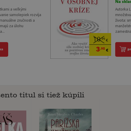
Na skla
atkami a veľkými
Autorka 
anie samolepiek rozvíja
množstvu 
 manuálne zručnosti a
života: s
 majú za úlohu
manželstv
...
zamestnan
10
,99
€
3
,95
ka
p
€
ento titul si tiež kúpili