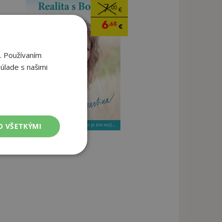
7
,00
€
6
,65
€
. Používaním
úlade s našimi
O VŠETKÝMI