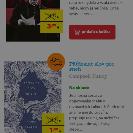
roku rozmyslela a vzala dcéru k
sebe, nikdy ju neľúbila. Cyrila
vyrástla medzi...
13
,90
€
3
,95
€
pridať do košíka
Päťdesiat slov pre
sneh
Campbell Nancy
Na sklade
Jedinečná cesta za
objavovaním snehu v
rozmanitých kultúrach Sneh robí
známe miesto cudzím,
prepisuje realitu, na určitý čas
13
,90
€
zakrýva, odieva, očisťuje
1
alebo...
,50
€