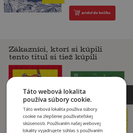
pridať do košíka
Zákazníci, ktorí si kúpili
tento titul si tiež kúpili
Táto webová lokalita
používa súbory cookie.
Táto webová lokalita používa súbory
16
4
cookie na zlepšenie používateľskej
,90
,90
€
€
skúsenosti. Používaním našej webovej
5
2
,95
,50
€
€
lokality vyjadrujete súhlas s používaním