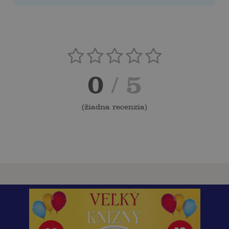
0
/ 5
(
žiadna recenzia
)