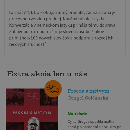
formát A4, DUO – obojstranný produkt, zadná strana je
pracovnou verziou prednej. Náučná tabuľa z cyklu
Konverzácia v nemeckom jazyku prináša tému doprava.
Zábavnou formou rozširuje slovnú zásobu žiakov
približne o 100 nových slovíčok a podporuje rozvoj ich
rečových zručností.
Extra akcia len u nás
Proces s mŕtvym
Čengel Solčanská
Na sklade
Cyrilu Gregus opustila matka
hneď po narodení a hoci si to po