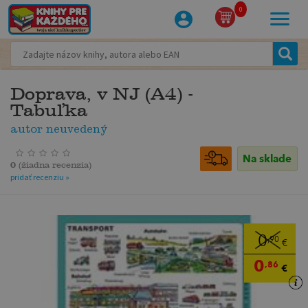
0
Doprava, v NJ (A4) -
Tabuľka
autor neuvedený
Na sklade
0
(
žiadna recenzia
)
pridať recenziu »
0
,90
€
0
,86
€