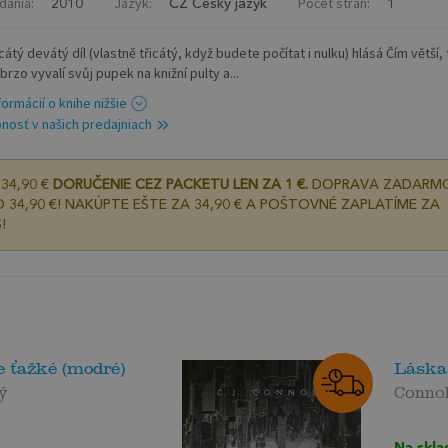
dania:
Jazyk:
Počet strán:
2010
CZ Český jazyk
1
átý devátý díl (vlastně třicátý, když budete počítat i nulku) hlásá Čím větší, 
 brzo vyvalí svůj pupek na knižní pulty a...
formácií o knihe nižšie
nosť v našich predajniach
34,90 €
DORUČENIE CEZ PACKETU LEN ZA 1 €.
DOPRAVA ZADARM
 34,90 €! NAKÚPTE EŠTE ZA 34,90 € A POŠTOVNÉ ZAPLATÍME ZA
!
 ťažké (modré)
Láska 
ý
Connol
Na skla