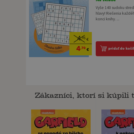
Vyše 140 sudoku stred
hlavy! Riešenia každé
konci knihy. ...
4
,95
€
4
,70
pridať do koší
€
Zákazníci, ktorí si kúpili t