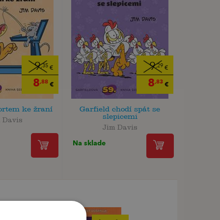
9
9
,35
,29
€
€
8
8
,88
,83
€
€
ortem ke žraní
Garfield chodí spát se
slepicemi
 Davis
Jim Davis
Na sklade