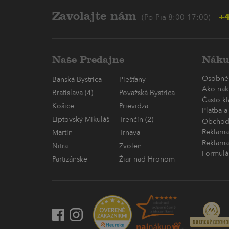
Zavolajte nám
+4
(Po-Pia 8:00-17:00)
Naše Predajne
Náku
Osobné
Banská Bystrica
Piešťany
Ako nak
Bratislava (4)
Považská Bystrica
Často k
Košice
Prievidza
Platba a
Liptovský Mikuláš
Trenčín (2)
Obchod
Reklama
Martin
Trnava
Reklama
Nitra
Zvolen
Formulá
Partizánske
Žiar nad Hronom