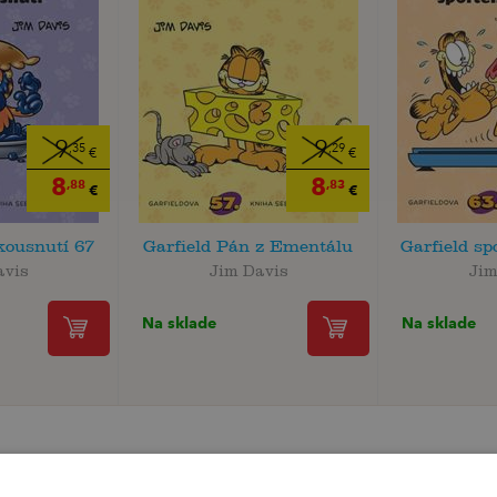
9
9
,35
,29
€
€
8
8
,88
,83
€
€
kousnutí 67
Garfield Pán z Ementálu
Garfield sp
avis
Jim Davis
Jim
Na sklade
Na sklade