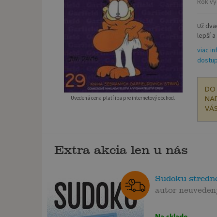
Rok vy
Už dvac
lepší a
viac in
dostup
DO 
Uvedená cena platí iba pre internetový obchod.
NAD
VÁS
Extra akcia len u nás
Sudoku stredne
autor neuveden
Na sklade