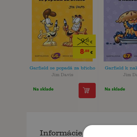
9
,35
€
8
,88
€
Garfield se popadá za břicho
Garfield k na
Jim Davis
Jim D
Na sklade
Na sklade
Informácie o knihe