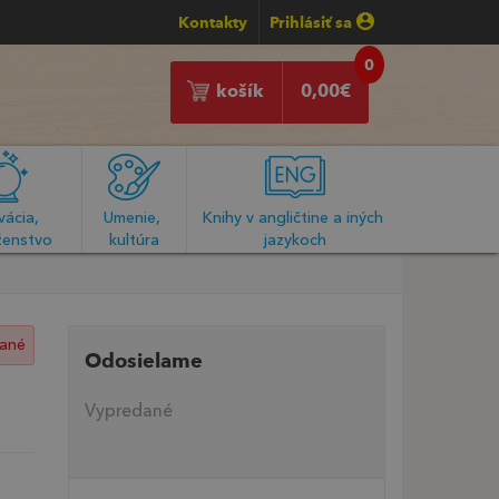
Kontakty
Prihlásiť sa
0
košík
0,00
€
ácia, 
Umenie, 
Knihy v angličtine a iných 
enstvo
kultúra
jazykoch
ané
Odosielame
Vypredané