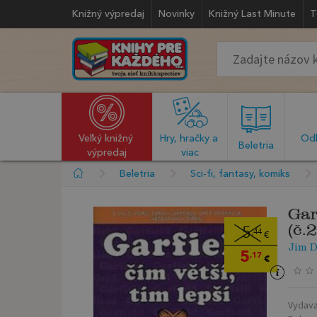
Knižný výpredaj
Novinky
Knižný Last Minute
T
Veľký knižný 
Hry, hračky a 
Odb
  Beletria  
výpredaj
viac
Beletria
Sci-fi, fantasy, komiks
Gar
(č.
5
,44
€
Jim D
5
,17
€
Vydava