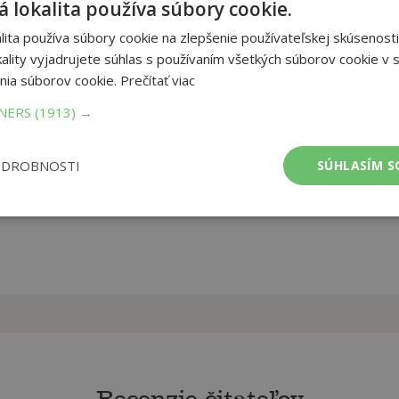
 lokalita používa súbory cookie.
ítat i nulku) hlásá Čím větší, tím lepší a brzo vyvalí svůj pupek na
ita používa súbory cookie na zlepšenie používateľskej skúsenosti
m. Tak si povolte opasky a připravte se na pořádnou porci
ality vyjadrujete súhlas s používaním všetkých súborov cookie v s
nia súborov cookie.
Prečítať viac
et strán:
1
TNERS
(1913) →
ba:
Paperback
mer:
208x298 mm
tnosť:
188 g
ODROBNOSTI
SÚHLASÍM S
Recenzie čitateľov