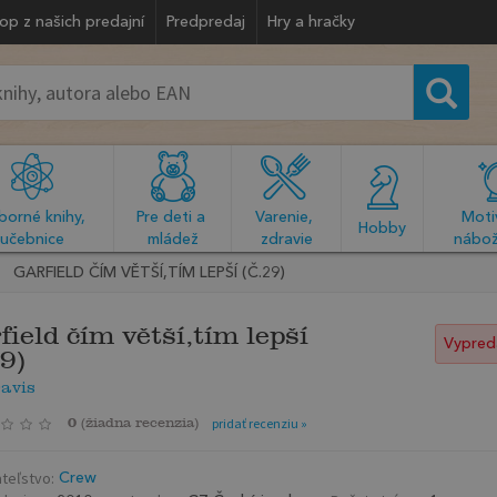
op z našich predajní
Predpredaj
Hry a hračky
orné knihy, 
Pre deti a 
Varenie, 
Motiv
  Hobby  
učebnice
mládež
zdravie
nábož
GARFIELD ČÍM VĚTŠÍ,TÍM LEPŠÍ (Č.29)
field čím větší,tím lepší
Vypred
29)
avis
0
(
žiadna recenzia
)
pridať recenziu »
teľstvo:
Crew