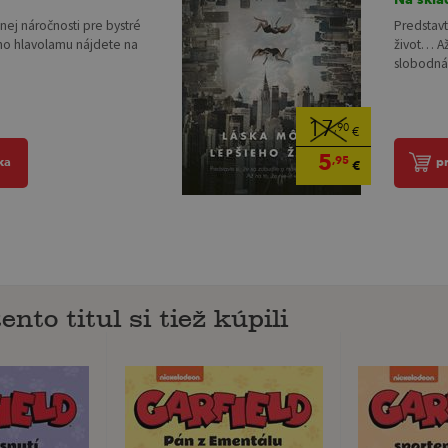
nej náročnosti pre bystré
Predstavt
ho hlavolamu nájdete na
život… Až
slobodná 
17
,90
€
5
,95
ka
p
€
ento titul si tiež kúpili