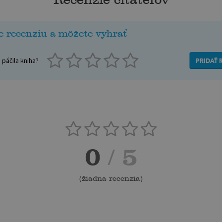
e recenziu a môžete vyhrať
páčila kniha?
PRIDAŤ 
0
/ 5
(
žiadna recenzia
)