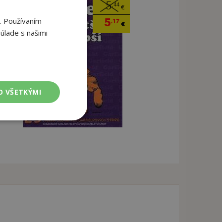
5
,44
€
5
. Používaním
,17
€
úlade s našimi
O VŠETKÝMI