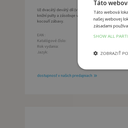
Táto webová
Už dvacátý devátý díl (vlastně třicátý, když budete poč
Táto webová lokal
knižní pulty a zásobuje vás vysokokalorickým humore
našej webovej lok
kocouří zábavy.
zásadami používa
EAN :
Poč
9788087083796
SHOW ALL PAR
Katalógové číslo:
Väz
1163295
Rok vydania:
Roz
2010
Jazyk:
Hmo
CZ Český jazyk
ZOBRAZIŤ P
dostupnosť v našich predajniach