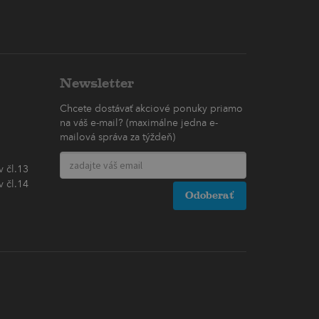
Newsletter
Chcete dostávať akciové ponuky priamo
na váš e-mail? (maximálne jedna e-
mailová správa za týždeň)
 čl.13
 čl.14
Odoberať