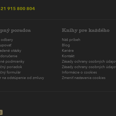
21 915 800 804
pný poradca
Knihy pre každého
 odbery
Náš príbeh
upovať
Blog
ladené otázky
Kariéra
 doručenie
Kontakt
né podmienky
Zásady ochrany osobných údajov
čný poriadok
Zásady ochrany osobných údajov
čný formulár
Informácie o cookies
r na odstúpenie od zmluvy
Zmeniť nastavenia cookies