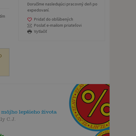
Doručíme nasledujúci pracovný deň po
expedovaní.
tím
Pridať do obľúbených
Poslať e-mailom priateľovi
Vytlačiť
O
môjho lepšieho života
ly C.J.
de