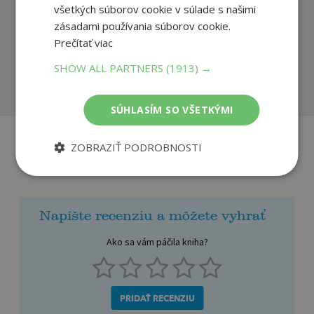
všetkých súborov cookie v súlade s našimi
zásadami používania súborov cookie.
Garfield zvažuje
Garfield slaví večeři
Prečítať viac
možnosti (č. 47)
Jim Davis
Jim Davis
SHOW ALL PARTNERS
(1913) →
Na sklade
Na sklade
SÚHLASÍM SO VŠETKÝMI
ZOBRAZIŤ PODROBNOSTI
Recenzie čitateľov
Napíšte recenziu a môžete vyhrať
Ako sa vám páčila kniha?
PRIDAŤ RECENZIU