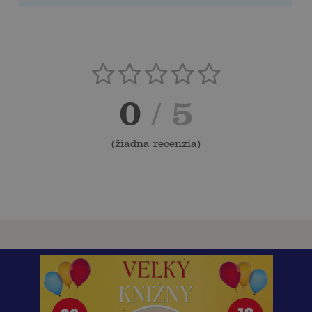
0
/ 5
(
žiadna recenzia
)