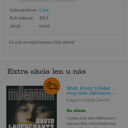
Vydavateľstvo:
Crew
Rok vydania:
2013
Jazyk:
český
Co má na mysli kocour číslo jedna?
Extra akcia len u nás
Muž, ktorý hľadal
svoj tieň (Millenni...
Lagercrantz David
Na sklade
V piatej časti série Millennium s
názvom Muž, ktorý hľadal svoj