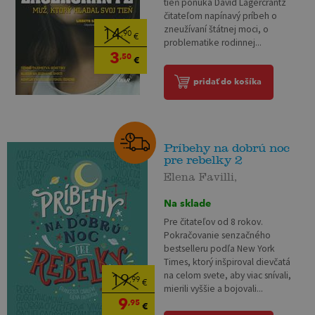
tieň ponúka David Lagercrantz
čitateľom napínavý príbeh o
zneužívaní štátnej moci, o
14
,90
€
problematike rodinnej...
3
,50
€
pridať do košíka
Príbehy na dobrú noc
pre rebelky 2
Elena Favilli,
Na sklade
Pre čitateľov od 8 rokov.
Pokračovanie senzačného
bestselleru podľa New York
Times, ktorý inšpiroval dievčatá
na celom svete, aby viac snívali,
19
,99
€
mierili vyššie a bojovali...
9
,95
€