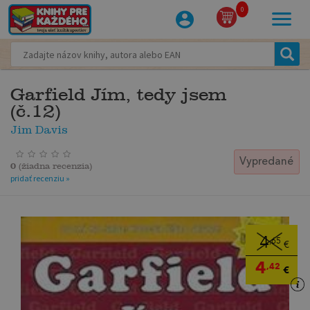
0
Garfield Jím, tedy jsem
(č.12)
Jim Davis
Vypredané
0
(
žiadna recenzia
)
pridať recenziu »
4
,65
€
4
,42
€