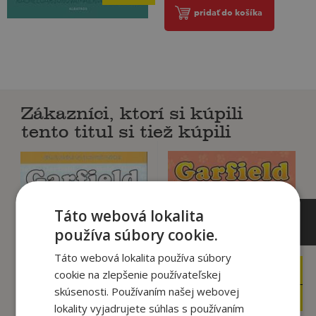
pridať do košíka
Zákazníci, ktorí si kúpili
tento titul si tiež kúpili
Táto webová lokalita
používa súbory cookie.
Táto webová lokalita používa súbory
5
8
,44
cookie na zlepšenie používateľskej
,19
€
€
skúsenosti. Používaním našej webovej
5
7
,17
,78
€
€
lokality vyjadrujete súhlas s používaním