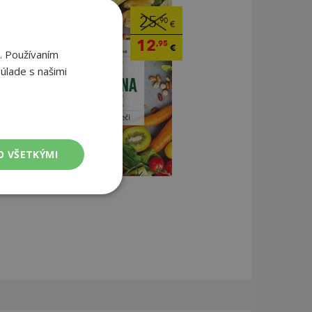
25
,90
€
12
,95
€
. Používaním
úlade s našimi
O VŠETKÝMI