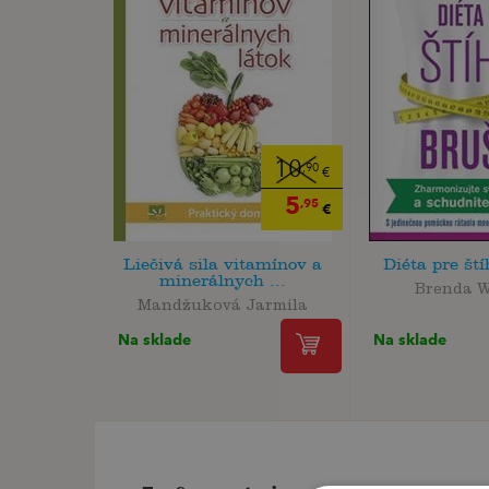
10
,90
€
5
,95
€
Liečivá sila vitamínov a
Diéta pre št
minerálnych ...
Brenda W
Mandžuková Jarmila
Na sklade
Na sklade