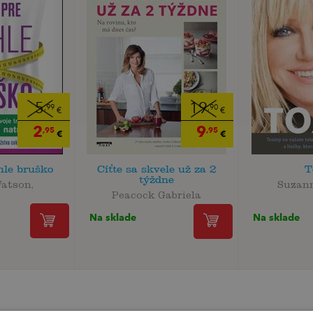
5
19
,99
,90
€
€
2
9
,95
,95
€
€
íhle bruško
Cíťte sa skvele už za 2
T
týždne
atson,
Suzan
Peacock Gabriela
Na sklade
Na sklade