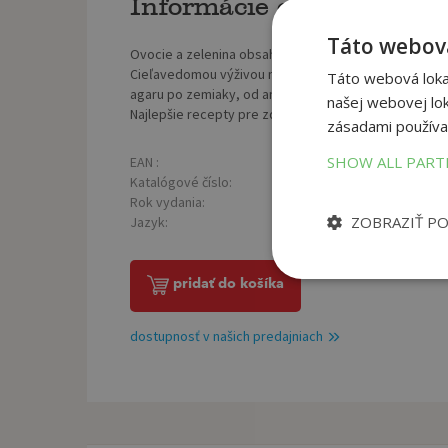
Informácie o knihe
Táto webová
Ovocie a zelenina obsahujú všetky aktívne biogénne lá
Cieľavedomou výživou môžeme predísť mnohým akútn
Táto webová lokal
agaru po zemiaky, od ananásu po slivky – všetko o li
našej webovej lok
Najlepšie recepty pre zdravie – chutné raňajky, hlavné
zásadami používa
SHOW ALL PAR
EAN :
Poč
9788057301424
Katalógové číslo:
Väz
1326568
Rok vydania:
Roz
2021
ZOBRAZIŤ P
Jazyk:
Hmo
slovenský
pridať do košíka
dostupnosť v našich predajniach