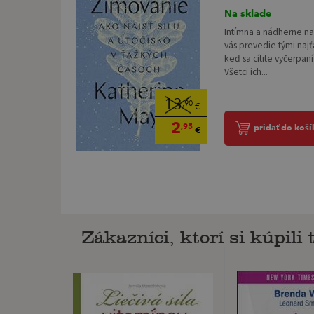
Na sklade
Intímna a nádherne n
vás prevedie tými naj
keď sa cítite vyčerpan
Všetci ich...
13
,90
€
2
,95
pridať do koší
€
Zákazníci, ktorí si kúpili t