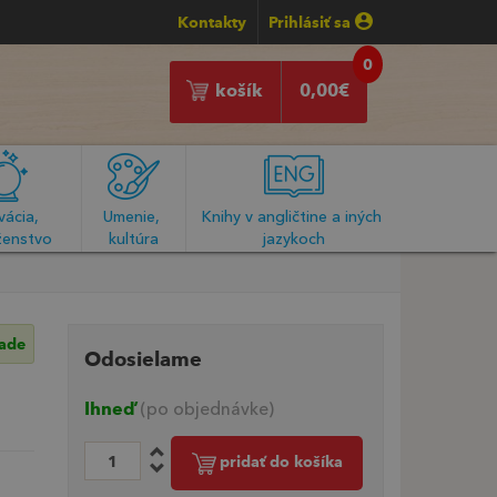
Kontakty
Prihlásiť sa
0
košík
0,00
€
ácia, 
Umenie, 
Knihy v angličtine a iných 
enstvo
kultúra
jazykoch
lade
Odosielame
Ihneď
(po objednávke)
pridať do košíka