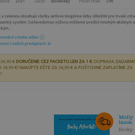
dania:
Jazyk:
Počet strán:
2021
slovenský
296
 a zelenina obsahujú všetky aktívne biogénne látky dôležité pre trvalé zdra
imunitný systém. Cieľavedomou výživou môžeme predísť mnohým akútnym a
ckým...
formácií o knihe nižšie
nosť v našich predajniach
34,90 €
DORUČENIE CEZ PACKETU LEN ZA 1 €.
DOPRAVA ZADARM
 34,90 €! NAKÚPTE EŠTE ZA 34,90 € A POŠTOVNÉ ZAPLATÍME ZA
!
Molly
lások
Becky 