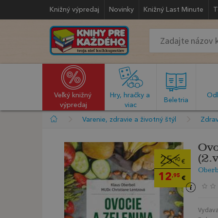
Knižný výpredaj
Novinky
Knižný Last Minute
T
Veľký knižný 
Hry, hračky a 
Odb
  Beletria  
výpredaj
viac
Varenie, zdravie a životný štýl
Zdrav
Ovo
(2.
25
,90
€
Oberb
12
,95
€
Vydava