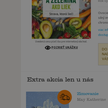
Rok vy
Ovocie
silný 
chroni
viac in
dostup
Uvedená cena platí iba pre internetový obchod.
POZRIEŤ UKÁŽKU
DO 
NAD
VÁS
Extra akcia len u nás
Zimovanie
May Katherine