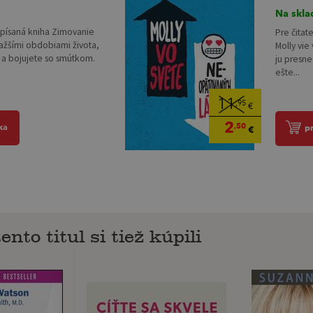
Na skla
apísaná kniha Zimovanie
Pre čita
ťažšími obdobiami života,
Molly vie
í a bojujete so smútkom.
ju presne
ešte...
11
,95
€
2
,50
ka
p
€
ento titul si tiež kúpili