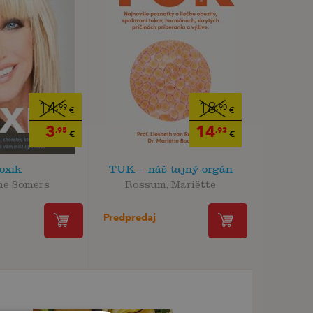
14
18
,99
,90
€
€
3
14
,95
,93
€
€
oxik
TUK – náš tajný orgán
ne Somers
Rossum, Mariëtte
Predpredaj