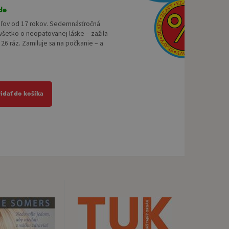
de
teľov od 17 rokov. Sedemnásťročná
 všetko o neopätovanej láske – zažila
 26 ráz. Zamiluje sa na počkanie – a
ridať do košíka