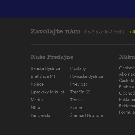
Zavolajte nám
+4
(Po-Pia 8:00-17:00)
Naše Predajne
Náku
Osobné
Banská Bystrica
Piešťany
Ako nak
Bratislava (4)
Považská Bystrica
Často k
Košice
Prievidza
Platba a
Liptovský Mikuláš
Trenčín (2)
Obchod
Reklama
Martin
Trnava
Reklama
Nitra
Zvolen
Formulá
Partizánske
Žiar nad Hronom