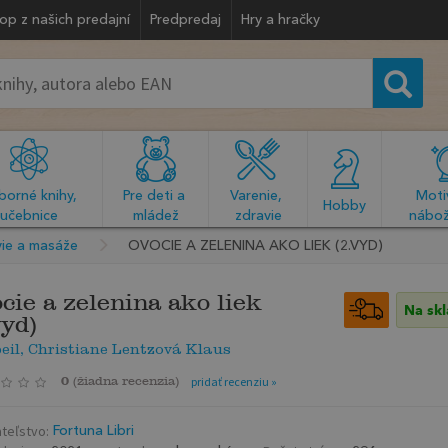
op z našich predajní
Predpredaj
Hry a hračky
orné knihy, 
Pre deti a 
Varenie, 
Motiv
  Hobby  
učebnice
mládež
zdravie
nábož
ie a masáže
OVOCIE A ZELENINA AKO LIEK (2.VYD)
cie a zelenina ako liek
Na sk
vyd)
eil, Christiane Lentzová Klaus
0
(
žiadna recenzia
)
pridať recenziu »
teľstvo:
Fortuna Libri