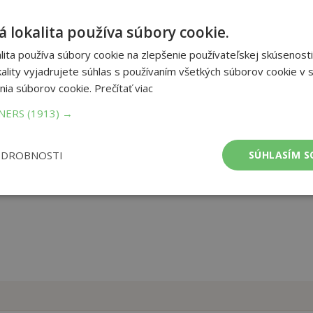
 lokalita používa súbory cookie.
tky dôležité pre trvalé zdravie a silný imunitný systém.
ym a chronickým chorobám alebo aspoň zmierniť účinky. Od
ita používa súbory cookie na zlepšenie používateľskej skúsenosti
ečivých a vitálnych látkach vo vybraných druhoch ovocia a zeleniny
ality vyjadrujete súhlas s používaním všetkých súborov cookie v s
 jedlá, polievky, šaláty, rýchle občerstvenie a nápoje.
nia súborov cookie.
Prečítať viac
TNERS
(1913) →
et strán:
296
ba:
Knihy viazané
mer:
190x245 mm
ODROBNOSTI
SÚHLASÍM S
tnosť:
1143 g