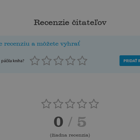
Recenzie čitateľov
e recenziu a môžete vyhrať
páčila kniha?
PRIDAŤ 
0
/ 5
(
žiadna recenzia
)