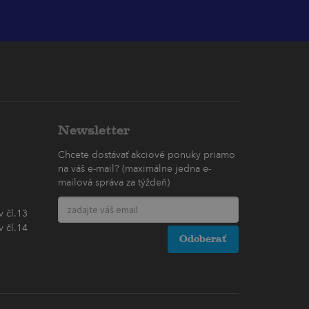
Newsletter
Chcete dostávať akciové ponuky priamo
na váš e-mail? (maximálne jedna e-
mailová správa za týždeň)
 čl.13
 čl.14
Odoberať