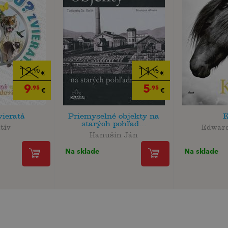
12
11
,90
,95
€
€
9
5
,95
,95
€
€
vieratá
Priemyselné objekty na
K
starých pohľad...
tív
Edward
Hanušin Ján
Na sklade
Na sklade