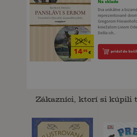
Na sklade
Dva unikátne a bizarn
reprezentované dvom
Gregorom Friesenhofo
kniežaťom Liviom Odes
Delila ich...
29
,90
€
14
,95
pridať do koší
€
Zákazníci, ktorí si kúpili t