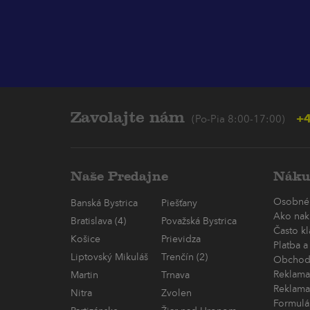
Zavolajte nám
+4
(Po-Pia 8:00-17:00)
Naše Predajne
Náku
Osobné
Banská Bystrica
Piešťany
Ako nak
Bratislava (4)
Považská Bystrica
Často k
Košice
Prievidza
Platba a
Liptovský Mikuláš
Trenčín (2)
Obchod
Reklama
Martin
Trnava
Reklama
Nitra
Zvolen
Formulá