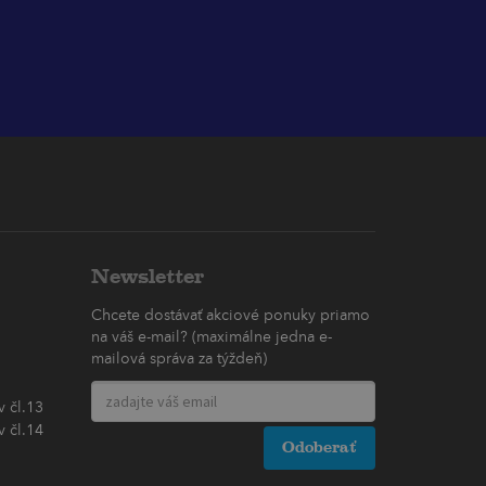
Newsletter
Chcete dostávať akciové ponuky priamo
na váš e-mail? (maximálne jedna e-
mailová správa za týždeň)
 čl.13
 čl.14
Odoberať