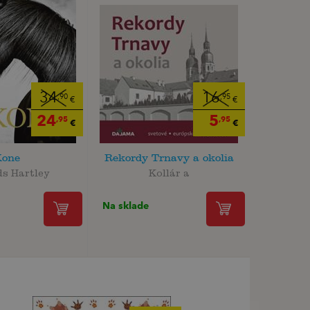
34
16
,90
,95
€
€
24
5
,95
,95
€
€
one
Rekordy Trnavy a okolia
s Hartley
Kollár a
Na sklade