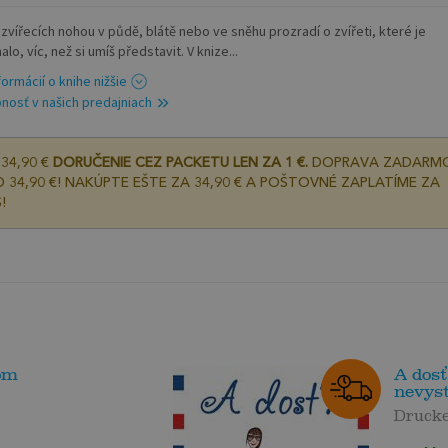
 zvířecích nohou v půdě, blátě nebo ve sněhu prozradí o zvířeti, které je
lo, víc, než si umíš představit. V knize...
formácií o knihe nižšie
nosť v našich predajniach
34,90 €
DORUČENIE CEZ PACKETU LEN ZA 1 €.
DOPRAVA ZADARM
 34,90 €! NAKÚPTE EŠTE ZA 34,90 € A POŠTOVNÉ ZAPLATÍME ZA
!
om
A dosť
nevyst
Druck