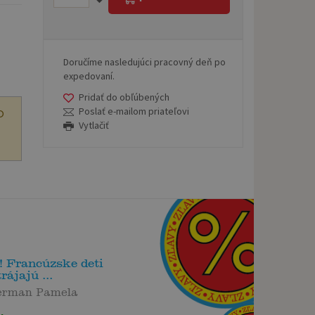
Doručíme nasledujúci pracovný deň po
expedovaní.
Pridať do obľúbených
Poslať e-mailom priateľovi
O
Vytlačiť
! Francúzske deti
rájajú ...
erman Pamela