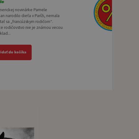
de
merickej novinárke Pamele
n narodilo dieťa v Paríži, nemala
tať sa „francúzskym rodičom“.
ke rodičovstvo nie je známou vecou
klad...
ridať do košíka