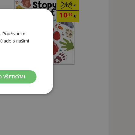
21
,95
€
10
,95
€
. Používaním
úlade s našimi
O VŠETKÝMI