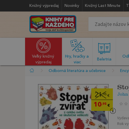
Knižný výpredaj
Novinky
Knižný Last Minute
T
Veľký knižný 
Hry, hračky a 
Odb
  Beletria  
výpredaj
viac
Odborná literatúra a učebnice
Ency
Sto
John
21
,95
€
10
,95
€
Vydava
Rok vy