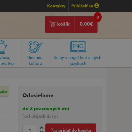
Kontakty
Prihlásiť sa
0
košík
0,00
€
ácia, 
Umenie, 
Knihy v angličtine a iných 
enstvo
kultúra
jazykoch
lade
Odosielame
do 3 pracovných dní
(od objednávky)
pridať do košíka