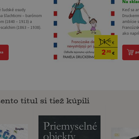
Na skla
é ľudské osudy
Keď sa a
a šľachticmi – barónom
Druckerma
m (1840 – 1913) a
ambície s
calchim (1863 – 1938).
Francúzs
ako naprí
11
,90
€
2
,95
ka
p
€
ento titul si tiež kúpili