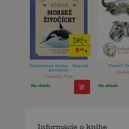
17
,90
€
9
,95
€
Ilustrovaná kniha - Morské
Prečo? Z
živočíchy
Kolek
Jackson Tom
Na sklade
Na sklade
Informácie o knihe