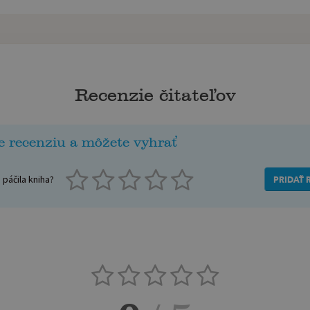
Recenzie čitateľov
e recenziu a môžete vyhrať
páčila kniha?
PRIDAŤ 