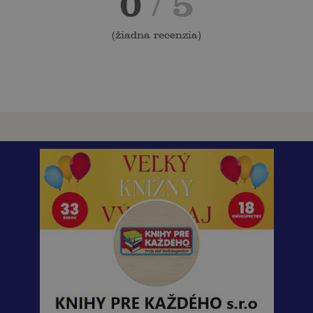
0
/ 5
(
žiadna recenzia
)