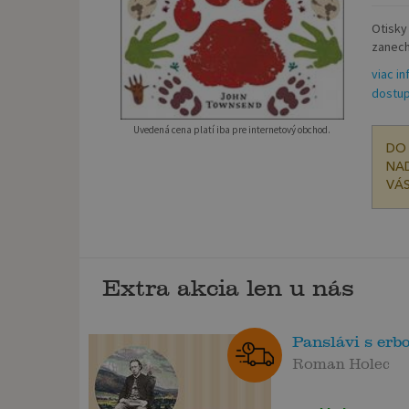
Otisky
zanecha
viac in
dostup
Uvedená cena platí iba pre internetový obchod.
DO 
NAD
VÁS
Extra akcia len u nás
Panslávi s erb
Roman Holec