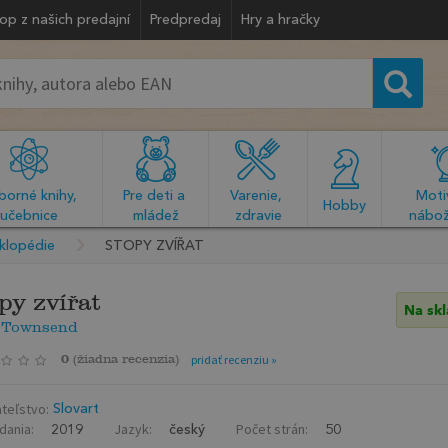
op z našich predajní
Predpredaj
Hry a hračky
orné knihy, 
Pre deti a 
Varenie, 
Motiv
  Hobby  
učebnice
mládež
zdravie
nábož
klopédie
STOPY ZVÍŘAT
py zvířat
Na sk
 Townsend
0
(
žiadna recenzia
)
pridať recenziu »
teľstvo:
Slovart
dania:
Jazyk:
Počet strán:
2019
český
50