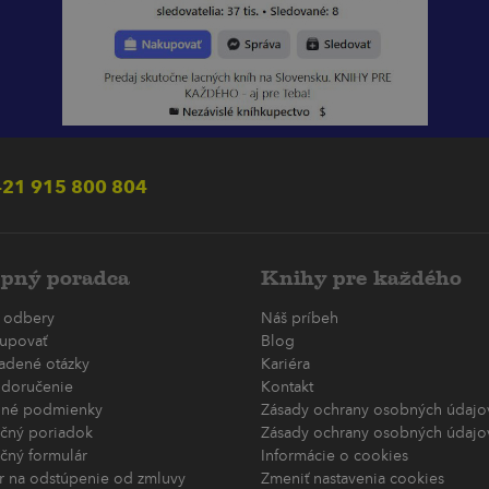
21 915 800 804
pný poradca
Knihy pre každého
 odbery
Náš príbeh
upovať
Blog
ladené otázky
Kariéra
 doručenie
Kontakt
né podmienky
Zásady ochrany osobných údajov
čný poriadok
Zásady ochrany osobných údajov
čný formulár
Informácie o cookies
r na odstúpenie od zmluvy
Zmeniť nastavenia cookies