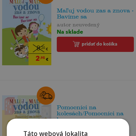
Maľuj vodou zas a znova -
Bavíme sa
autor neuvedený
Na sklade
pridať do košíka
8
,20
€
2
,95
€
Pomocníci na
kolesách/Pomocníci na
ko...
autor neuvedený
Táto webová lokalita
Na sklade