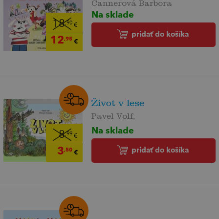
Cannerová Barbora
Na sklade
18
,90
€
pridať do košíka
12
,95
€
Život v lese
Pavel Volf,
Na sklade
8
,99
€
3
pridať do košíka
,50
€