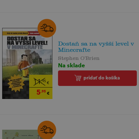
Dostaň sa na vyšší level v
Minecrafte
Stephen O’Brien
Na sklade
pridať do košíka
11
,95
€
5
,95
€