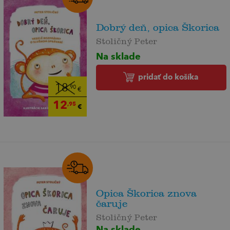
Dobrý deň, opica Škorica
Stoličný Peter
Na sklade
pridať do košíka
18
,90
€
12
,95
€
Opica Škorica znova
čaruje
Stoličný Peter
Na sklade