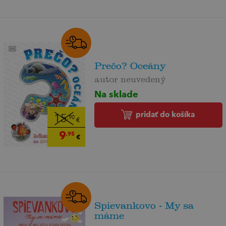
Prečo? Oceány
autor neuvedený
Na sklade
pridať do košíka
15
,90
€
9
,95
€
Spievankovo - My sa
máme