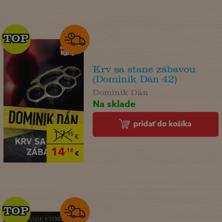
TOP
TOP
Krv sa stane zábavou
(Dominik Dán 42)
Dominik Dán
Na sklade
pridať do košíka
17
,95
€
14
,18
€
TOP
TOP