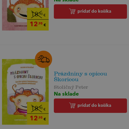
pridať do košíka
18
,90
€
12
,95
€
Prázdniny s opicou
Škoricou
Stoličný Peter
Na sklade
pridať do košíka
18
,90
€
12
,95
€