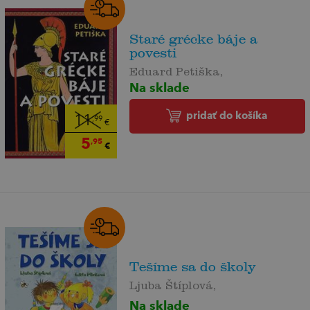
Staré grécke báje a
povesti
Eduard Petiška,
Na sklade
pridať do košíka
11
,99
€
5
,95
€
Tešíme sa do školy
Ljuba Štíplová,
Na sklade