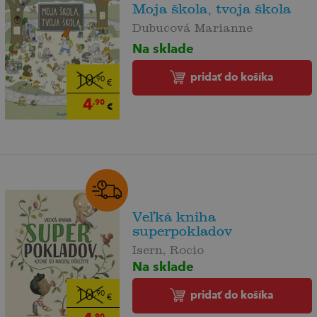
Moja škola, tvoja škola
Dubucová Marianne
Na sklade
pridať do košíka
10
,90
€
4
,90
€
Veľká kniha
superpokladov
Isern, Rocio
Na sklade
10
pridať do košíka
,90
€
,90