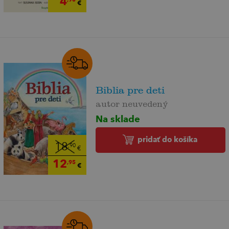
4
€
Biblia pre deti
autor neuvedený
Na sklade
pridať do košíka
18
,90
€
12
,95
€