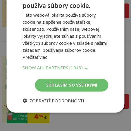
používa súbory cookie.
8
pridať do košíka
,20
€
Táto webová lokalita používa súbory
2
,95
€
cookie na zlepšenie používateľskej
skúsenosti. Používaním našej webovej
lokality vyjadrujete súhlas s používaním
všetkých súborov cookie v súlade s našimi
zásadami používania súborov cookie.
Prečítať viac
SHOW ALL PARTNERS
(1913) →
Hráme sa na školu
Ljuba Štíplová,
SÚHLASÍM SO VŠETKÝMI
Na sklade
ZOBRAZIŤ PODROBNOSTI
pridať do košíka
9
,99
€
4
,95
€