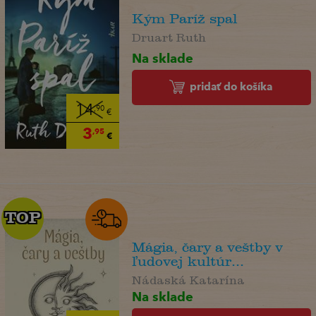
Kým Paríž spal
Druart Ruth
Na sklade
pridať do košíka
14
,90
€
3
,95
€
TOP
TOP
Mágia, čary a veštby v
ľudovej kultúr...
Nádaská Katarína
Na sklade