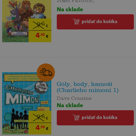
Na sklade
pridať do košíka
9
,99
€
4
,95
€
Góly, body, kamoši
(Charlieho mimoni 1)
Dave Cousins
Na sklade
9
pridať do košíka
,95
€
4
,95
€