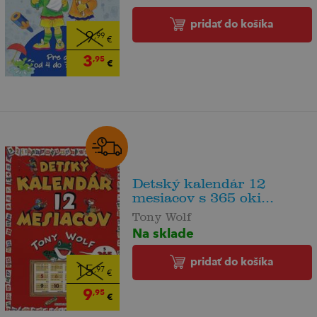
pridať do košíka
9
,99
€
3
,95
€
Detský kalendár 12
mesiacov s 365 oki...
Tony Wolf
Na sklade
pridať do košíka
15
,97
€
9
,95
€