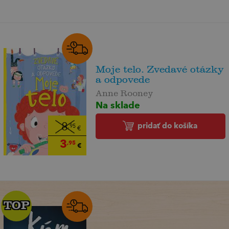
Moje telo. Zvedavé otázky
a odpovede
Anne Rooney
Na sklade
pridať do košíka
8
,95
€
3
,95
€
TOP
TOP