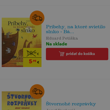
Príbehy, na ktoré svietilo
slnko - Bá...
Eduard Petiška
Na sklade
10
pridať do košíka
,99
€
5
,95
€
Štvornohé rozprávky
Jozef Pavlovič,