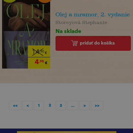
Olej a mramor, 2. vydanie
Storeyová Stephanie
Na sklade
pridať do košíka
14
,90
€
4
,95
€
2
<<
<
1
3
...
>
>>