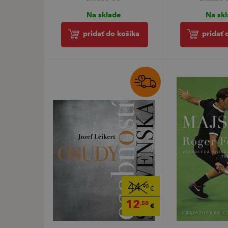
Na sklade
Na sk
pridať do košíka
pridať 
44
,90
€
12
,50
€