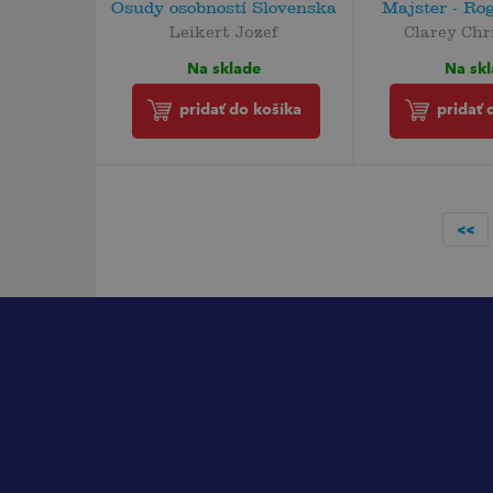
Osudy osobností Slovenska
Majster - Ro
Leikert Jozef
Clarey Chr
Na sklade
Na sk
pridať do košíka
pridať 
<<