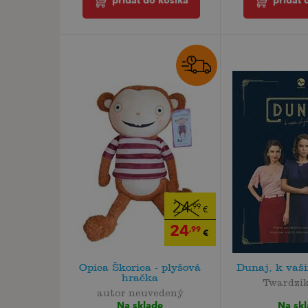
pridať do košíka
pridať 
24
,99
€
24
,99
€
Opica Škorica - plyšová
Dunaj, k vaš
hračka
Twardzik
autor neuvedený
Na sk
Na sklade