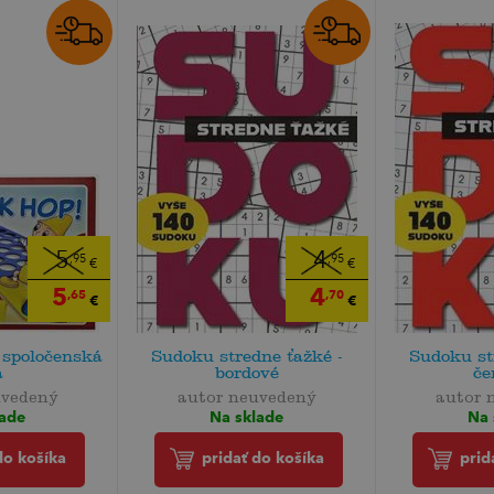
5
4
,95
,95
€
€
5
4
,65
,70
€
€
 spoločenská
Sudoku stredne ťažké -
Sudoku st
a
bordové
če
uvedený
autor neuvedený
autor 
lade
Na sklade
Na 
do košíka
pridať do košíka
prid