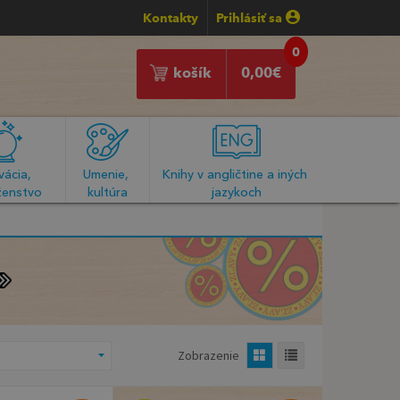
Kontakty
Prihlásiť sa
0
košík
0,00
€
ácia, 
Umenie, 
Knihy v angličtine a iných 
enstvo
kultúra
jazykoch
Zobrazenie