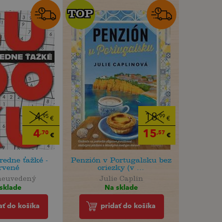
TOP
TOP
4
18
,95
,99
€
€
4
15
,70
,57
€
€
redne ťažké -
Penzión v Portugalsku bez
rvené
oriezky (v ...
neuvedený
Julie Caplin
sklade
Na sklade
ať do košíka
pridať do košíka