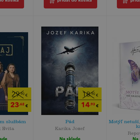
do košíka
pridať do košíka
prid
29
18
,90
,90
€
€
23
14
,62
,93
€
€
im službám
Pád
Motýľ netuší
k
 Evita
Karika Jozef
Repo
lade
Na sklade
Na 