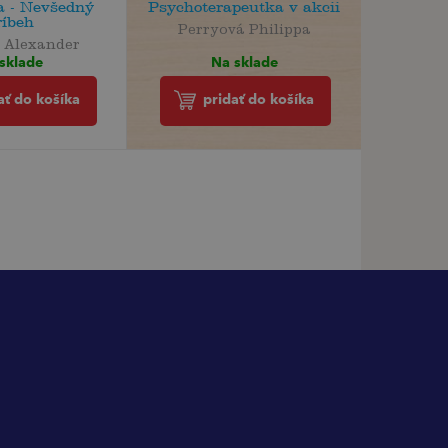
a - Nevšedný
Psychoterapeutka v akcii
ríbeh
Perryová Philippa
 Alexander
Na sklade
sklade
pridať do košíka
ať do košíka