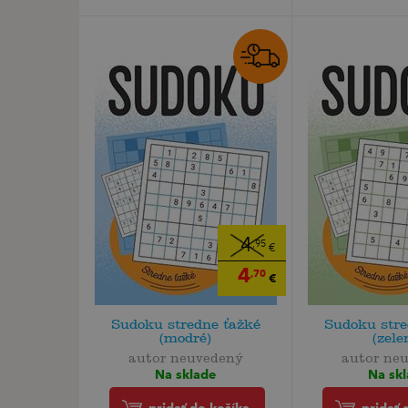
4
,95
€
4
,70
€
Sudoku stredne ťažké
Sudoku stre
(modré)
(zele
autor neuvedený
autor ne
Na sklade
Na sk