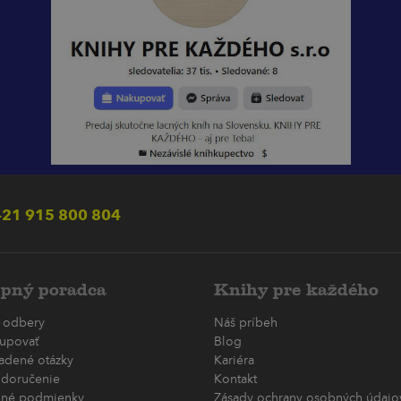
21 915 800 804
pný poradca
Knihy pre každého
 odbery
Náš príbeh
upovať
Blog
ladené otázky
Kariéra
 doručenie
Kontakt
né podmienky
Zásady ochrany osobných údajov