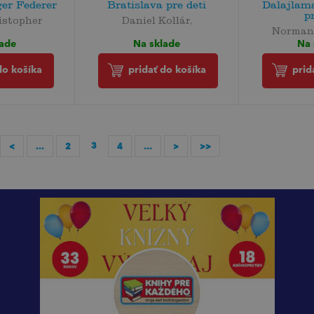
ger Federer
Bratislava pre deti
Dalajlam
p
istopher
Daniel Kollár,
Norman
lade
Na sklade
Na 
do košíka
pridať do košíka
prid
3
<
...
2
4
...
>
>>