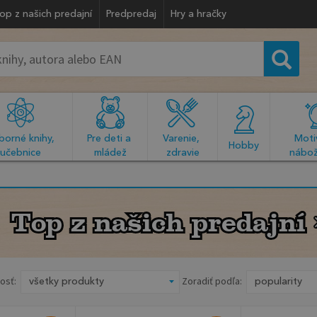
op z našich predajní
Predpredaj
Hry a hračky
orné knihy, 
Pre deti a 
Varenie, 
Motiv
  Hobby  
učebnice
mládež
zdravie
nábož
Top z našich predajní
Top z našich predajní
osť:
Zoradiť podľa: