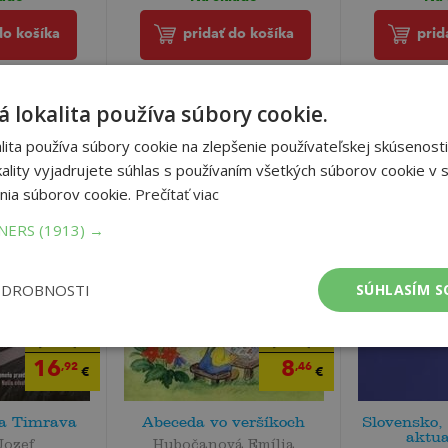
do košíka
pridať do košíka
prid
 lokalita používa súbory cookie.
ita používa súbory cookie na zlepšenie používateľskej skúsenosti
ality vyjadrujete súhlas s používaním všetkých súborov cookie v s
nia súborov cookie.
Prečítať viac
TNERS
(1913) →
ODROBNOSTI
SÚHLASÍM S
19
8
,90
,90
€
€
16
8
,92
,46
€
€
ka Timrava
Abeceda vo veršíkoch
Slovensko, 
aktua
Jozef
Hubočanová Emília