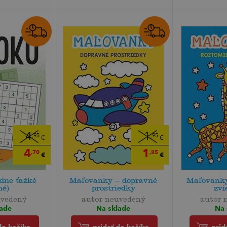
4
1
,95
,95
€
€
4
1
,70
,85
€
€
dne ťažké
Maľovanky – dopravné
Maľovanky
né)
prostriedky
zvi
uvedený
autor neuvedený
autor 
lade
Na sklade
Na 