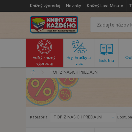
Knižný výpredaj
Novinky
Knižný Last Minute
T
Veľký knižný 
Hry, hračky a 
Odb
  Beletria  
výpredaj
viac
TOP Z NAŠICH PREDAJNÍ
Kategória:
Dostupn