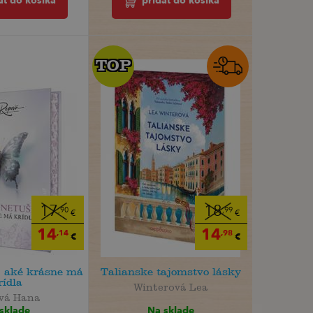
pridať do košíka
ať do košíka
TOP
TOP
17
18
,90
,99
€
€
14
14
,14
,98
€
€
, aké krásne má
Talianske tajomstvo lásky
rídla
Winterová Lea
vá Hana
Na sklade
sklade