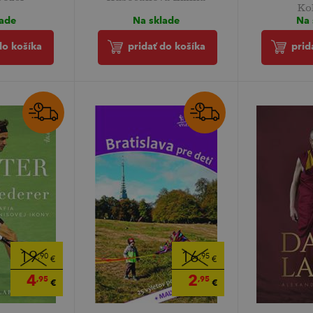
Ko
lade
Na sklade
Na 
do košíka
pridať do košíka
prid
19
16
,90
,95
€
€
4
2
,95
,95
€
€