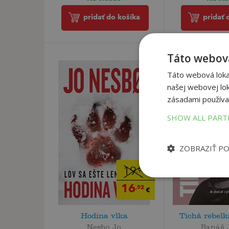
pridať 
pridať do košíka
Táto webová
Táto webová lokal
našej webovej lok
zásadami používa
SHOW ALL PAR
ZOBRAZIŤ P
19
,90
€
16
,92
€
Hodina vlka
Tichá rebel
Nesbo Jo
Banáš 