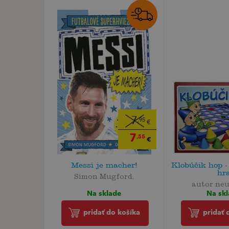
7
,95
€
7
,55
€
Messi je macher!
Klobúčik hop -
hr
Simon Mugford,
autor ne
Na sklade
Na sk
pridať do košíka
pridať 