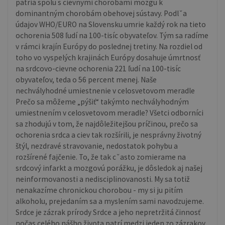
patria spolu s cievnymi chorobami mozgu k
dominantným chorobám obehovej sústavy. Podlˇa
údajov WHO/EURO na Slovensku umrie každý rok na tieto
ochorenia 508 ľudí na 100-tisíc obyvateľov. Tým sa radíme
v rámci krajín Európy do poslednej tretiny. Na rozdiel od
toho vo vyspelých krajinách Európy dosahuje úmrtnosť
na srdcovo-cievne ochorenia 221 ľudí na 100-tisíc
obyvateľov, teda o 56 percent menej. Naše
nechvályhodné umiestnenie v celosvetovom meradle
Prečo sa môžeme „pýšiť“ takýmto nechvályhodným
umiestnením v celosvetovom meradle? Všetci odborníci
sa zhodujú v tom, že najdôležitejšou príčinou, prečo sa
ochorenia srdca a ciev tak rozšírili, je nesprávny životný
štýl, nezdravé stravovanie, nedostatok pohybu a
rozšírené fajčenie. To, že tak cˇasto zomierame na
srdcový infarkt a mozgovú porážku, je dôsledok aj našej
neinformovanosti a nedisciplinovanosti. My sa totiž
nenakazíme chronickou chorobou - my si ju pitím
alkoholu, prejedaním sa a myslením sami navodzujeme.
Srdce je zázrak prírody Srdce a jeho nepretržitá činnosť
počas celého nášho života patrí medzi jeden zo zázrakov