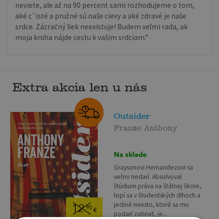
neviete, ale až na 90 percent sami rozhodujeme o tom,
aké cˇisté a pružné sú naše cievy a aké zdravé je naše
srdce. Zázračný liek neexistuje! Budem veľmi rada, ak
moja kniha nájde cestu k vašim srdciam.”
Extra akcia len u nás
Outsider
Franze Anthony
Na sklade
Graysonovi Hernandezovi sa
veľmi nedarí. Absolvoval
štúdium práva na štátnej škole,
topí sa v študentských dlhoch a
jediné miesto, ktoré sa mu
12
,90
€
podarí zohnať, je...