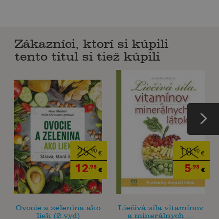
Zákazníci, ktorí si kúpili
tento titul si tiež kúpili
25
10
,90
,90
€
€
12
5
,95
,95
€
€
Ovocie a zelenina ako
Liečivá sila vitamínov
liek (2.vyd)
a minerálnych ...