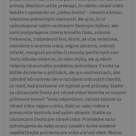
prírody. Mnohých určite prekvapí, čo všetko zdravé srdce
dokáže v spolupráci so „sieťou života“ - cievami a krvou -
tekutinou jedinečných vlastností. Ale aj to, čo si
spôsobujeme našim nezdravým životným štýlom, ako
sami ovplyvňujeme zmeny krvného tlaku, srdcovú
frekvenciu, zrážanlivosť krvi, ktoré, ak včas neliečime,
navodíme si arytmiu srdca, anginu pectoris, srdcový
infarkt, mozgovú porážku či choroby periférnych ciev.
Testy odhalia nielen to, čo nám chýba, ale aj návrh
riešenia zdravotného problému jednotlivca. V knihe sa
bližšie dozvieme o príčinách, ale aj o možnostiach, ako
zabrániť kôrnateniu ciev a rozvíjaniu srdcových chorôb,
čo robiť, keď prežívame ich typické prvé príznaky. Staňte
sa zástancami života pre zdravé srdce! Autorka vo svojom
príhovore hovorí: "Vrelo odporúčam, začnite ťaženie za
zdravé srdce najprv u seba, ďalej vo vašej rodine a
prevezmite kontrolu nad vašim zdravím. Staňte sa
zástancami života pre zdravé srdce. Pravidelne na to
potrebujeme do našej stravy zaradiť v knihe uvedené
najdôležitejšie potraviny pre srdce a krvný obeh. Možno