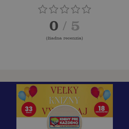
0
/ 5
(
žiadna recenzia
)