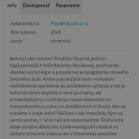
Info
Dostupnosť
Parametre
Vydavateľstvo:
Plat4M Books s.r.o
Rok vydania:
2024
Jazyk:
slovenský
Nehrozí vám infarkt? Porážka? Reprint jednej z
najúspešnejších kníh Kataríny Horákovej, profesorky
všeobecnej biológie a populárnej propagátorky zdravého
životného štýlu. Kniha a jej dotlače boli v minulosti
niekoľkokrát vypredané do posledného výtlačku a tak ju
autorka nielen doplnila o nové poznatky, ale
predovšetkým ju rozšírila aj o svoje skúsenosti so
starostlivosťou o srdce a o predlžovanie si života. Ako sa
staráme o svoje srdce? Väčšina z nás macošsky. Kým sa
samo neozve, cˇasto naň ani nepomyslíme. Štatistické
údaje sú toho dôkazom. Epidemiologická situácia vo
výskyte ochorení srdca a ciev v Slovenskej republike