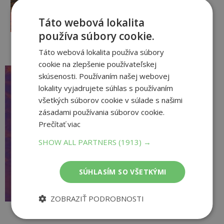
1
,50
€
Táto webová lokalita
pridať do košíka
používa súbory cookie.
Táto webová lokalita používa súbory
cookie na zlepšenie používateľskej
Nočný zápisník
skúsenosti. Používaním našej webovej
Lee Crutchley
lokality vyjadrujete súhlas s používaním
všetkých súborov cookie v súlade s našimi
Na sklade
zásadami používania súborov cookie.
Jedinečná tvorivá kniha pre
Prečítať viac
nespavcov, nočné sovy a
SHOW ALL PARTNERS
(1913) →
všetkých, ktorí nedokážu po
ľahnutí si do postele okamžite
zaspať. Nočný zápisník im dáva
7
,99
€
príležitosť,...
SÚHLASÍM SO VŠETKÝMI
3
,95
€
ZOBRAZIŤ PODROBNOSTI
pridať do košíka