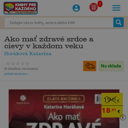
0
Ako mať zdravé srdce a
cievy v každom veku
Horáková Katarína
Na sklade
0
(
žiadna recenzia
)
pridať recenziu »
19
,90
€
18
,91
€